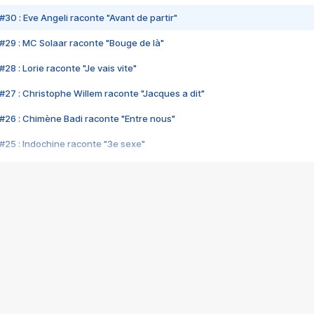
#30 : Eve Angeli raconte "Avant de partir"
#29 : MC Solaar raconte "Bouge de là"
28 : Lorie raconte "Je vais vite"
#27 : Christophe Willem raconte "Jacques a dit"
#26 : Chimène Badi raconte "Entre nous"
#25 : Indochine raconte "3e sexe"
#24 : Zaho raconte "C'est chelou"
#23 : Patrick Bruel raconte "Au café des délices"
#22 : Kyo raconte "Le chemin"
#21 : Nolwenn Leroy raconte "Cassé"
#20 : Patrick Hernandez raconte "Born to be alive"
#19 : Lorie raconte "Près de moi"