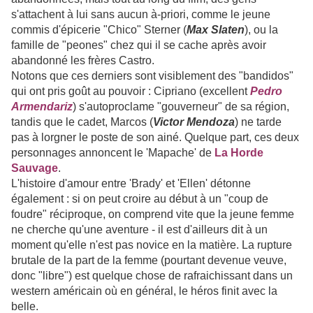
s'attachent à lui sans aucun à-priori, comme le jeune
commis d'épicerie "Chico" Sterner (
Max Slaten
), ou la
famille de "peones" chez qui il se cache après avoir
abandonné les frères Castro.
Notons que ces derniers sont visiblement des "bandidos"
qui ont pris goût au pouvoir : Cipriano (excellent
Pedro
Armendariz
) s'autoproclame "gouverneur" de sa région,
tandis que le cadet, Marcos (
Victor Mendoza
) ne tarde
pas à lorgner le poste de son ainé. Quelque part, ces deux
personnages annoncent le 'Mapache' de
La Horde
Sauvage
.
L'histoire d'amour entre 'Brady' et 'Ellen' détonne
également : si on peut croire au début à un "coup de
foudre" réciproque, on comprend vite que la jeune femme
ne cherche qu'une aventure - il est d'ailleurs dit à un
moment qu'elle n'est pas novice en la matière. La rupture
brutale de la part de la femme (pourtant devenue veuve,
donc "libre") est quelque chose de rafraichissant dans un
western américain où en général, le héros finit avec la
belle.