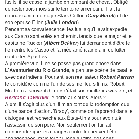
fusils, il se casse la jambe en tombant de cheval. Obligé
de rester trois mois sur le territoire américain, il fait la
connaissance du major Stark Colton (
Gary Merrill
) et de
son épouse Ellen (
Julie London
).
Pendant sa convalescence, les fusils qu'il avait expédié
aux Castro sont volés en chemin, tandis que le major et le
capitaine Rucker (
Albert Dekker
) lui demandent d'être le
lien entre les Castro et l'armée américaine afin de lutter
contre les Apaches.
À première vue, il ne se passe pas grand chose dans
L'Aventurier du Rio Grande
, à part une scène de bataille
avec des Indiens. Pourtant, son réalisateur
Robert Parrish
le considère comme l'un de ses meilleurs films, Robert
Mitchum a souvent dit que c'était son meilleurs western, et
Bertrand Tavernier
le porte aux nues. Alors ?
Alors, il s'agit plus d'un film traitant de la rédemption que
d'une bande d'action. 'Brady', comme on l'apprend dans le
dialogue, est recherché aux États-Unis pour avoir tué
l'assassin de son père. Non seulement on lui fait
comprendre que les charges contre lui peuvent être
abandonnées, mais tout au long du film, des gens