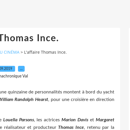
 Thomas Ince.
DU CINÉMA
>
L'affaire Thomas Ince.
09.2019
…
nachronique Val
ne quinzaine de personnalités montent à bord du yacht
William Randolph Hearst
, pour une croisière en direction
e
Louella Parsons
, les actrices
Marion Davis
et
Margaret
e réalisateur et producteur
Thomas Ince
, retenu par la