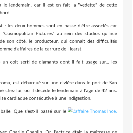
 le lendemain, car il est en fait la "vedette" de cette
 bord.
arst : les deux hommes sont en passe d'être associés car
e "Cosmopolitan Pictures" au sein des studios qu'Ince
e son côté, le producteur, qui connait des difficultés
homme d'affaires de la carrure de Hearst.
un colt serti de diamants dont il fait usage sur... les
oma, est débarqué sur une civière dans le port de San
ené chez lui, où il décède le lendemain à l'âge de 42 ans.
crise cardiaque consécutive à une indigestion.
lle. Que s'est-il passé sur le
vec Charlie Chaplin. Or, l'actrice était la maîtresse de