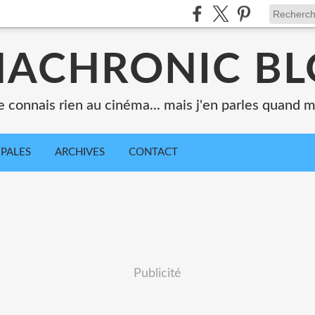
ACHRONIC B
e connais rien au cinéma... mais j'en parles quand
IPALES
ARCHIVES
CONTACT
Publicité