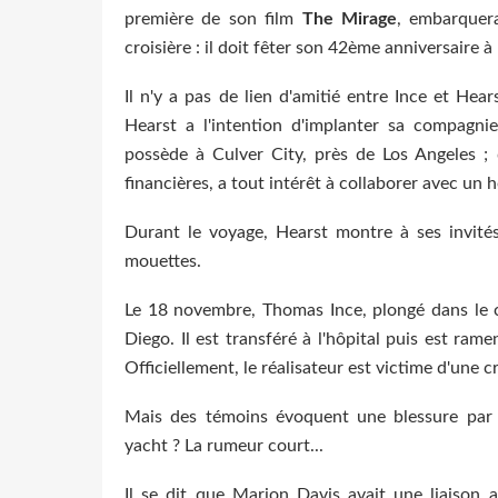
première de son film
The Mirage
, embarquera
croisière : il doit fêter son 42ème anniversaire à
Il n'y a pas de lien d'amitié entre Ince et He
Hearst a l'intention d'implanter sa compagni
possède à Culver City, près de Los Angeles ; d
financières, a tout intérêt à collaborer avec un 
Durant le voyage, Hearst montre à ses invités 
mouettes.
Le 18 novembre, Thomas Ince, plongé dans le c
Diego. Il est transféré à l'hôpital puis est ram
Officiellement, le réalisateur est victime d'une 
Mais des témoins évoquent une blessure par ba
yacht ? La rumeur court...
Il se dit que Marion Davis avait une liaison a