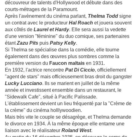
découvreur de talents d'Hollywood et débute dans des
courts-métrages de la Paramount.
Après l'avènement du cinéma parlant,
Thelma Todd
signe
un contrat avec le producteur
Hal Roach
et jouera souvent
aux côtés de
Laurel
et Hardy
. Elle sera aussi la vedette
d'une version "féminine" du duo comique, ses partenaires
étant
Zazu Pits
puis
Patsy Kelly
.
Si Thelma se spécialise dans la comédie, elle tourne
également dans des œuvres plus sombres comme la
première version du
Faucon maltais
en 1931.
En 1932, l'actrice rencontre
Pat Di Ciccio
, officiellement
"agent de stars" mais officieusement bras droit du gangster
Lucky Lucciano
. Ils se marient en juillet de la même
année et investissent ensemble dans un restaurant, le
"Sidewalk Cafe", situé à Pacific Palissade.
L'établissement devient un lieu fréquenté par la "Crème de
la crème" du cinéma holllywoodien.
Mais très vite le couple se désagrège, et Thelma demande
le divorce en 1934. À la même époque elle entame une
liaison avec le réalisateur
Roland West
.