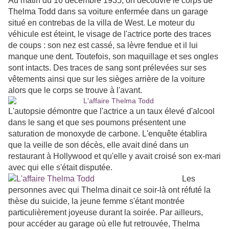
Au matin du 16 décembre 1935, on découvre le corps de
Thelma Todd dans sa voiture enfermée dans un garage
situé en contrebas de la villa de West. Le moteur du
véhicule est éteint, le visage de l'actrice porte des traces
de coups : son nez est cassé, sa lèvre fendue et il lui
manque une dent. Toutefois, son maquillage et ses ongles
sont intacts. Des traces de sang sont prélevées sur ses
vêtements ainsi que sur les sièges arrière de la voiture
alors que le corps se trouve à l'avant.
L'autopsie démontre que l'actrice a un taux élevé d'alcool
dans le sang et que ses poumons présentent une
saturation de monoxyde de carbone. L'enquête établira
que la veille de son décès, elle avait diné dans un
restaurant à Hollywood et qu'elle y avait croisé son ex-mari
avec qui elle s'était disputée.
Les
personnes avec qui Thelma dinait ce soir-là ont réfuté la
thèse du suicide, la jeune femme s'étant montrée
particulièrement joyeuse durant la soirée. Par ailleurs,
pour accéder au garage où elle fut retrouvée, Thelma