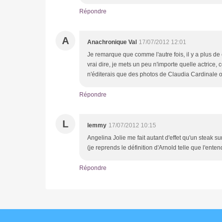
Répondre
A
Anachronique Val
17/07/2012 12:01
Je remarque que comme l'autre fois, il y a plus d
vrai dire, je mets un peu n'importe quelle actrice,
n'éditerais que des photos de Claudia Cardinale
Répondre
L
lemmy
17/07/2012 10:15
Angelina Jolie me fait autant d'effet qu'un steak s
(je reprends le définition d'Arnold telle que l'enten
Répondre