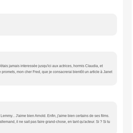
'étais jamais interessée jusqu'ici aux actrices, hormis Claudia, et
te promets, mon cher Fred, que je consacrerai bientôt un article à Janet
emmy... J'aime bien Arnold. Enfin, j'aime bien certains de ses films.
llemand, il ne sait pas faire grand-chose, en tant qu'acteur. Si ? Si tu