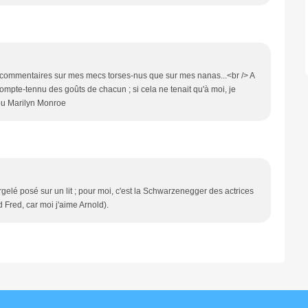
e commentaires sur mes mecs torses-nus que sur mes nanas...<br /> A
 compte-tennu des goûts de chacun ; si cela ne tenait qu'à moi, je
 ou Marilyn Monroe
urgelé posé sur un lit ; pour moi, c'est la Schwarzenegger des actrices
d Fred, car moi j'aime Arnold).