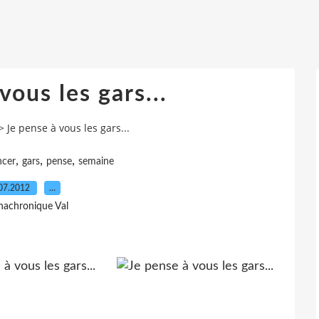
vous les gars...
>
Je pense à vous les gars...
,
,
,
cer
gars
pense
semaine
07.2012
…
nachronique Val