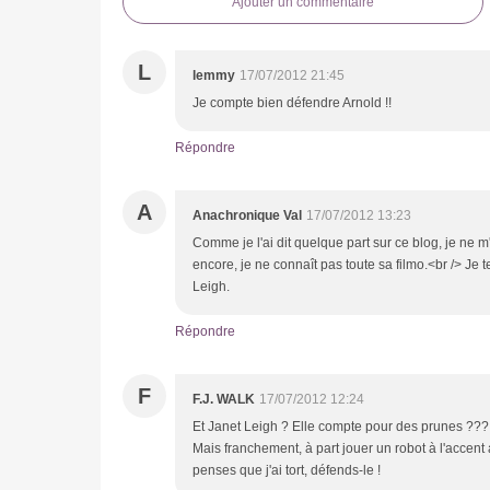
Ajouter un commentaire
L
lemmy
17/07/2012 21:45
Je compte bien défendre Arnold !!
Répondre
A
Anachronique Val
17/07/2012 13:23
Comme je l'ai dit quelque part sur ce blog, je ne m
encore, je ne connaît pas toute sa filmo.<br /> Je 
Leigh.
Répondre
F
F.J. WALK
17/07/2012 12:24
Et Janet Leigh ? Elle compte pour des prunes ??? L
Mais franchement, à part jouer un robot à l'accent a
penses que j'ai tort, défends-le !