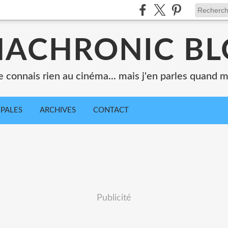
ACHRONIC B
e connais rien au cinéma... mais j'en parles quand
IPALES
ARCHIVES
CONTACT
Publicité