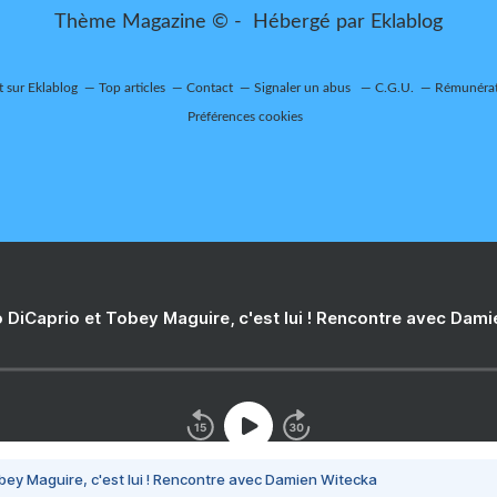
Thème Magazine © - Hébergé par
Eklablog
t sur Eklablog
Top articles
Contact
Signaler un abus
C.G.U.
Rémunérati
Préférences cookies
 DiCaprio et Tobey Maguire, c'est lui ! Rencontre avec Dam
bey Maguire, c'est lui ! Rencontre avec Damien Witecka