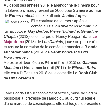
père
Henry Fonda
.
Au début des années 90, elle abandonne le cinéma pour
la télévision, mais y revient en 2005 pour
Sa mère ou moi
de
Robert Luketic
où elle affronte
Jenifer Lopez
.
Elle continue de tourner : après la
comédie
Et si on vivait
enssemble ?
qui
lui fait côtoyer
Guy Bedos, Pierre Richard
et
Geraldine
Chaplin
(2012), elle interprète 'Nancy Reagan' dans
Le
Majordome
(2013) de
Lee Daniels
, joue son propre rôle
et assure la narration de la comédie dramatique
Blonde
sur ordonnance
(2014) de
Geoff Moore
et
David
Poratmentier
.
Après avoir tourné dans
Père et fille
(2015) de
Gabriele
Muccino
et
Nos âmes la nuit
(2017) de
Ritesch Batra
,
elle est à l'affiche en 2018 de la comédie
Le Book Club
de
Bill Holdeman
.
Jane Fonda fut successivement actrice, muse de Vadim,
passionaria, prêtresse de l'aérobic... aujourd'hui égérie
d'une marque de cosmétiques, elle est toujours présente et