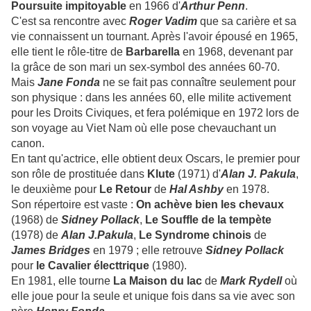
Poursuite impitoyable
en 1966 d'
Arthur Penn
.
C'est sa rencontre avec
Roger Vadim
que sa carière et sa
vie connaissent un tournant. Après l'avoir épousé en 1965,
elle tient le rôle-titre de
Barbarella
en 1968, devenant par
la grâce de son mari un sex-symbol des années 60-70.
Mais
Jane Fonda
ne se fait pas connaître seulement pour
son physique : dans les années 60, elle milite activement
pour les Droits Civiques, et fera polémique en 1972 lors de
son voyage au Viet Nam où elle pose chevauchant un
canon.
En tant qu'actrice, elle obtient deux Oscars, le premier pour
son rôle de prostituée dans
Klute
(1971) d'
Alan J. Pakula
,
le deuxième pour
Le Retour
de
Hal Ashby
en 1978.
Son répertoire est vaste :
On achève bien les chevaux
(1968) de
Sidney Pollack
,
Le Souffle de
la tempète
(1978) de
Alan J.Pakula
,
Le Syndrome chinois
de
James Bridges
en 1979 ; elle retrouve
Sidney Pollack
pour
le Cavalier électtrique
(1980).
En 1981, elle tourne
La Maison du lac
de
Mark Rydell
où
elle joue pour la seule et unique fois dans sa vie avec son