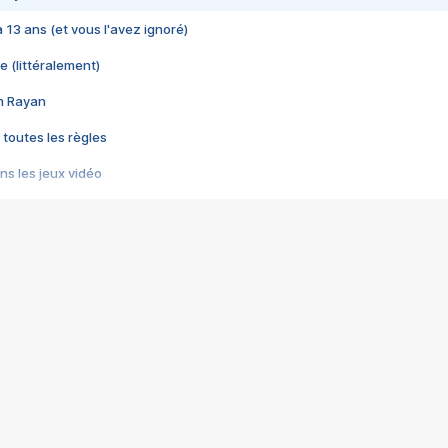
 a 13 ans (et vous l'avez ignoré)
e (littéralement)
im Rayan
 toutes les règles
s les jeux vidéo
us choquant de Rockstar ? - Le scandale BULLY
e plus moche de Steam
du RÊVE tourne au CAUCHEMAR
pendant 8 heures
it… à tort
umiliés par un jeu vidéo
ire - Final Fantasy 8