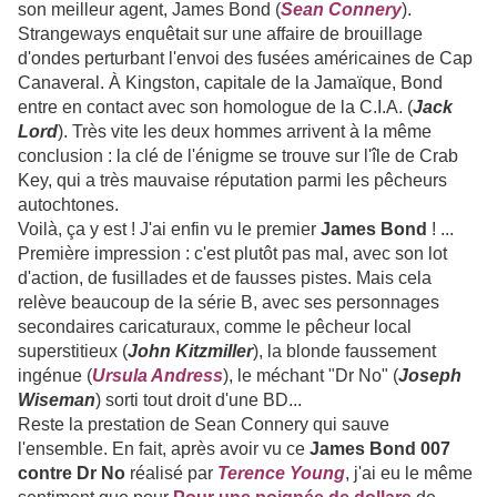
son meilleur agent, James Bond (
Sean Connery
).
Strangeways enquêtait sur une affaire de brouillage
d'ondes perturbant l'envoi des fusées américaines de Cap
Canaveral. À Kingston, capitale de la Jamaïque, Bond
entre en contact avec son homologue de la C.I.A. (
Jack
Lord
). Très vite les deux hommes arrivent à la même
conclusion : la clé de l'énigme se trouve sur l'île de Crab
Key, qui a très mauvaise réputation parmi les pêcheurs
autochtones.
Voilà, ça y est ! J'ai enfin vu le premier
James Bond
! ...
Première impression : c'est plutôt pas mal, avec son lot
d'action, de fusillades et de fausses pistes. Mais cela
relève beaucoup de la série B, avec ses personnages
secondaires caricaturaux, comme le pêcheur local
superstitieux (
John Kitzmiller
), la blonde faussement
ingénue (
Ursula Andress
), le méchant "Dr No" (
Joseph
Wiseman
) sorti tout droit d'une BD...
Reste la prestation de Sean Connery qui sauve
l'ensemble. En fait, après avoir vu ce
James Bond 007
contre Dr No
réalisé par
Terence Young
, j'ai eu le même