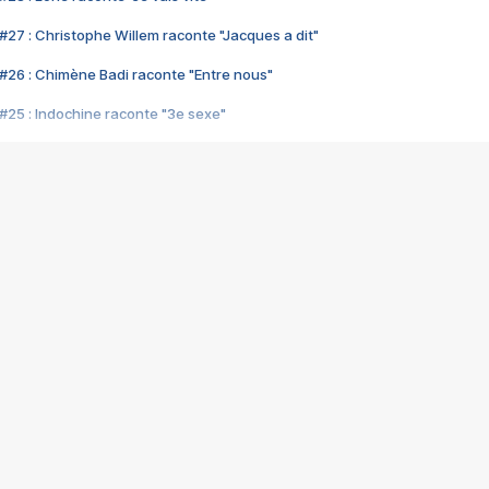
#27 : Christophe Willem raconte "Jacques a dit"
#26 : Chimène Badi raconte "Entre nous"
#25 : Indochine raconte "3e sexe"
#24 : Zaho raconte "C'est chelou"
#23 : Patrick Bruel raconte "Au café des délices"
#22 : Kyo raconte "Le chemin"
#21 : Nolwenn Leroy raconte "Cassé"
#20 : Patrick Hernandez raconte "Born to be alive"
#19 : Lorie raconte "Près de moi"
#18 : Michael Jones raconte "A nos actes manqués" (avec Jean-Jacque
#17 : Khaled raconte "Aïcha"
#16 : Corneille raconte "Parce qu'on vient de loin"