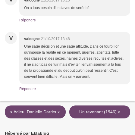
valcogne
21/10/2017 18:15
On a tous besoin d'enclaves de sérénité.
Répondre
V
valcogne
21/10/2017 13:48
Une sage décision et une sage attitude. Dans ce tourbillon
qu'impose la réalité en ce moment, guerres, attentats, lutte
des classes et des sexes, haines diverses recuites et actives,
il ne s'agit pas de fuir mais d'éviter l'envahissement à la fois
de la propagande et du dégoût qu'on peut ressentir. C'est
souvent bien difficile. Mais on y parvient.
Répondre
< Adieu, Danielle Darrieux.
Un revenant (1946) >
Hébergé par Eklablog