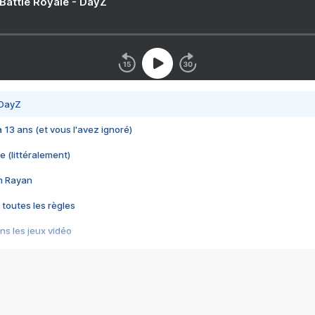
 Battle Royale - DayZ
 DayZ
 a 13 ans (et vous l'avez ignoré)
e (littéralement)
im Rayan
 toutes les règles
s les jeux vidéo
us choquant de Rockstar ? - Le scandale BULLY
e plus moche de Steam
du RÊVE tourne au CAUCHEMAR