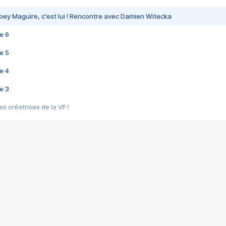
bey Maguire, c'est lui ! Rencontre avec Damien Witecka
e 6
e 5
e 4
e 3
s créatrices de la VF !
e 2
e 1
e Mektoub My Love arrive enfin ! Rencontre avec Shaïn Boumedine et Sal
i : après Toni en famille
elle réalise le bouleversant Dites lui que je l'aime
ais ! Rencontre autour de Vie privée de Rebecca Zlotowski