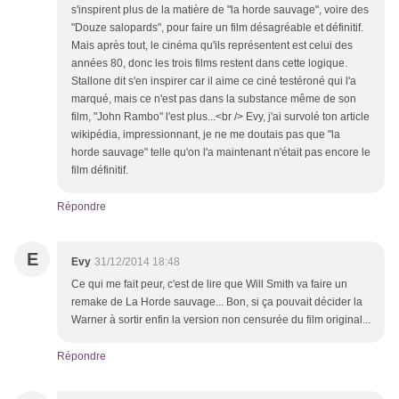
s'inspirent plus de la matière de "la horde sauvage", voire des
"Douze salopards", pour faire un film désagréable et définitif.
Mais après tout, le cinéma qu'ils représentent est celui des
années 80, donc les trois films restent dans cette logique.
Stallone dit s'en inspirer car il aime ce ciné testéroné qui l'a
marqué, mais ce n'est pas dans la substance même de son
film, "John Rambo" l'est plus...<br /> Evy, j'ai survolé ton article
wikipédia, impressionnant, je ne me doutais pas que "la
horde sauvage" telle qu'on l'a maintenant n'était pas encore le
film définitif.
Répondre
E
Evy
31/12/2014 18:48
Ce qui me fait peur, c'est de lire que Will Smith va faire un
remake de La Horde sauvage... Bon, si ça pouvait décider la
Warner à sortir enfin la version non censurée du film original...
Répondre