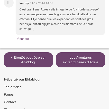
L
lemmy
31/12/2014 14:08
C'est vrai, tiens. Après cette imagerie de "La horde sauvage"
est vraiment passée dans la grammaire habituelle du ciné
d'action. Et je pense que les expendables sont des gros
bébés jouant au big jim à côté des membres de la horde
sauvage :-)
Répondre
< Bientôt peut-être sur
Les Aventures
Ana'Blog.
extraordinaires d'Adèle
Blanc-Sec >
Hébergé par Eklablog
Top articles
Pages
Contact