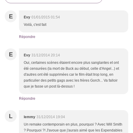
E
Evy
01/01/2015 01:54
Voilà, c'est fait
Répondre
E
Evy
31/12/2014 20:14
Oui, certaines scènes étaient encore plus sanglantes et ont
été censurées (la mort de Buck au début, celle d'Angel...) et
d'autres ont été supprimées car le film était trop long, en
particulier des petits gags avec les frères Gorch... Va falloir
que je fasse un post là-dessus !
Répondre
L
lemmy
31/12/2014 19:04
Un remake contemporain en plus, pourquoi ? Avec Will Smith
? Pourquoi ?! J'avoue que j'aurais aimé que les Expendables