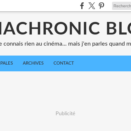
ACHRONIC B
e connais rien au cinéma... mais j'en parles quand
IPALES
ARCHIVES
CONTACT
Publicité