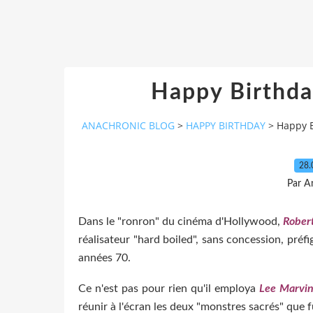
Happy Birthday
ANACHRONIC BLOG
>
HAPPY BIRTHDAY
>
Happy B
28.
Par A
Dans le "ronron" du cinéma d'Hollywood,
Robert
réalisateur "hard boiled", sans concession, préfi
années 70.
Ce n'est pas pour rien qu'il employa
Lee Marvi
réunir à l'écran les deux "monstres sacrés" que 