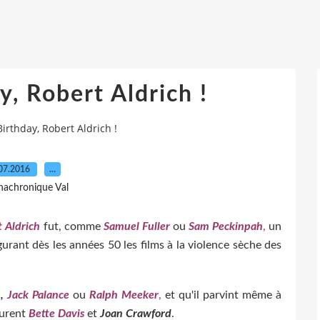
, Robert Aldrich !
irthday, Robert Aldrich !
07.2016
…
nachronique Val
 Aldrich
fut, comme
Samuel Fuller
ou
Sam Peckinpah
,
un
gurant dès les années 50 les films à la violence sèche des
n
,
Jack Palance
ou
Ralph Meeker
,
et qu'il parvint même à
furent
Bette Davis
et
Joan Crawford
.