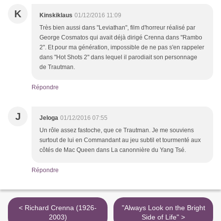
K
Kinskiklaus
01/12/2016 11:09
Très bien aussi dans "Leviathan", film d'horreur réalisé par
George Cosmatos qui avait déjà dirigé Crenna dans "Rambo
2". Et pour ma génération, impossible de ne pas s'en rappeler
dans "Hot Shots 2" dans lequel il parodiait son personnage
de Trautman.
Répondre
J
Jeloga
01/12/2016 07:55
Un rôle assez fastoche, que ce Trautman. Je me souviens
surtout de lui en Commandant au jeu subtil et tourmenté aux
côtés de Mac Queen dans La canonnière du Yang Tsé.
Répondre
< Richard Crenna (1926-
"Always Look on the Bright
2003)
Side of Life" >