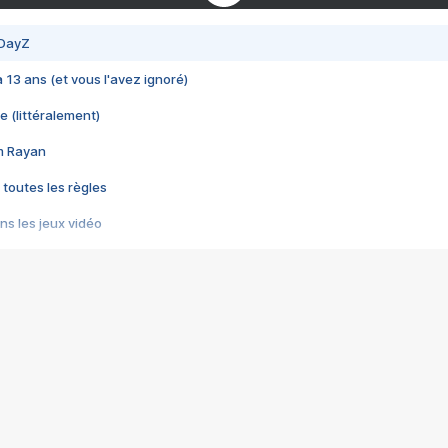
 DayZ
 a 13 ans (et vous l'avez ignoré)
e (littéralement)
im Rayan
 toutes les règles
s les jeux vidéo
us choquant de Rockstar ? - Le scandale BULLY
e plus moche de Steam
du RÊVE tourne au CAUCHEMAR
pendant 8 heures
it… à tort
umiliés par un jeu vidéo