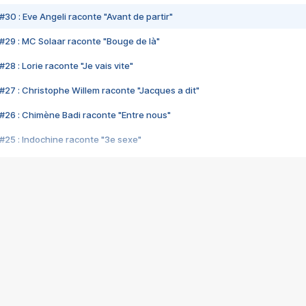
#30 : Eve Angeli raconte "Avant de partir"
#29 : MC Solaar raconte "Bouge de là"
28 : Lorie raconte "Je vais vite"
#27 : Christophe Willem raconte "Jacques a dit"
#26 : Chimène Badi raconte "Entre nous"
#25 : Indochine raconte "3e sexe"
#24 : Zaho raconte "C'est chelou"
#23 : Patrick Bruel raconte "Au café des délices"
#22 : Kyo raconte "Le chemin"
#21 : Nolwenn Leroy raconte "Cassé"
#20 : Patrick Hernandez raconte "Born to be alive"
#19 : Lorie raconte "Près de moi"