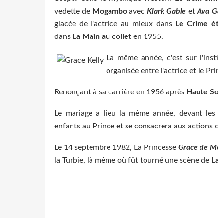
vedette de
Mogambo
avec
Klark Gable
et
Ava G
glacée de l'actrice au mieux dans
Le Crime éta
dans
La Main au collet
en 1955.
La même ann
ée, c'est sur l'in
organisée entre l'actrice et le Pr
Renonçant à sa carrière en 1956 après
Haute So
Le mariage a lieu la même année, devant le
enfants au Prince et se consacrera aux actions c
Le 14 septembre 1982, La Princesse
Grace de M
la Turbie, là même où fût tourné une scène de
L