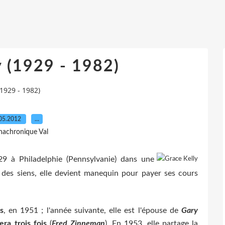
y (1929 - 1982)
(1929 - 1982)
05.2012
…
nachronique Val
9 à Philadelphie (Pennsylvanie) dans une
n des siens, elle devient manequin pour payer ses cours
s
, en 1951 ; l'année suivante, elle est l'épouse de
Gary
lera trois fois
(
Fred Zinneman
). En 1953, elle partage la