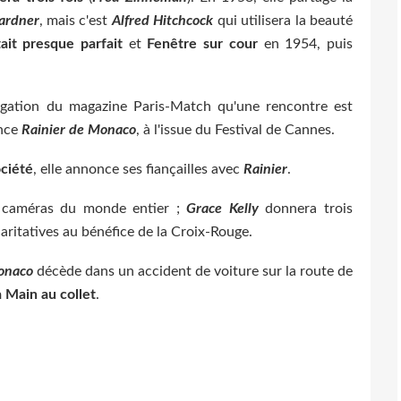
ardner
, mais c'est
Alfred Hitchcock
qui utilisera la beauté
it presque parfait
et
Fenêtre sur cour
en 1954, puis
stigation du magazine Paris-Match qu'une rencontre est
ince
Rainier de Monaco
, à l'issue du Festival de Cannes.
ciété
, elle annonce ses fiançailles avec
Rainier
.
s caméras du monde entier ;
Grace Kelly
donnera trois
aritatives au bénéfice de la Croix-Rouge.
onaco
décède dans un accident de voiture sur la route de
a Main au collet
.