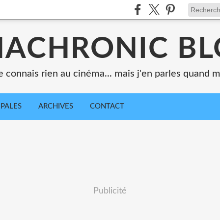
ACHRONIC B
e connais rien au cinéma... mais j'en parles quand
IPALES
ARCHIVES
CONTACT
Publicité