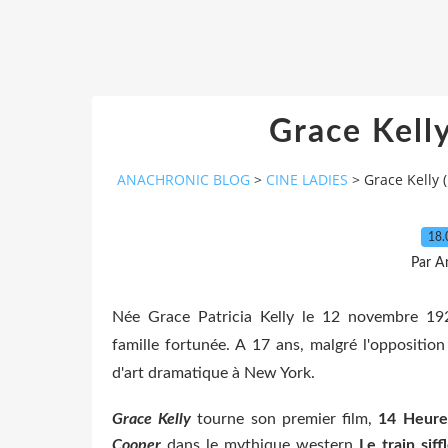
Grace Kell
ANACHRONIC BLOG
>
CINE LADIES
>
Grace Kelly 
18.
Par A
Née Grace Patricia Kelly le 12 novembre 192
famille fortunée. A 17 ans, malgré l'oppositio
d'art dramatique à New York.
Grace Kelly
tourne son premier film,
14 Heure
Cooper
dans le mythique western
Le train siff