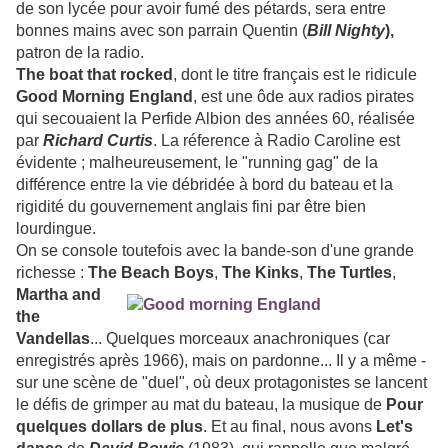
de son lycée pour avoir fumé des pétards, sera entre
bonnes mains avec son parrain Quentin (
Bill
Nighty
),
patron de la radio.
The boat that
rocked
, dont le titre français est le ridicule
Good Morning England
, est une ôde aux radios pirates
qui secouaient la Perfide Albion des années 60, réalisée
par
Richard Curtis
. La réference à Radio Caroline est
évidente ; malheureusement, le "running gag" de la
différence entre la vie débridée à bord du bateau et la
rigidité du gouvernement anglais fini par être bien
lourdingue.
On se console toutefois avec la bande-son d'une grande
richesse :
The
Bea
ch Boys
,
The Kinks
,
The
Turtles
,
Martha and
the
Vandellas
... Quelques morceaux anachroniques (car
enregistrés après 1966), mais on pardonne... Il y a même -
sur une scène de "duel", où deux protagonistes se lancent
le défis de grimper au mat du bateau, la musique de
Pour
quelques dollars de plus
. Et au final, nous avons
Let's