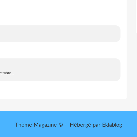
vembre...
Thème Magazine © - Hébergé par
Eklablog