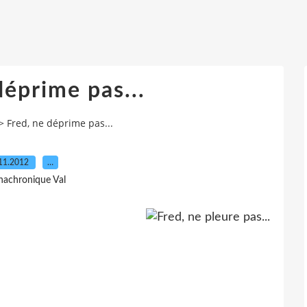
déprime pas...
>
Fred, ne déprime pas...
11.2012
…
nachronique Val