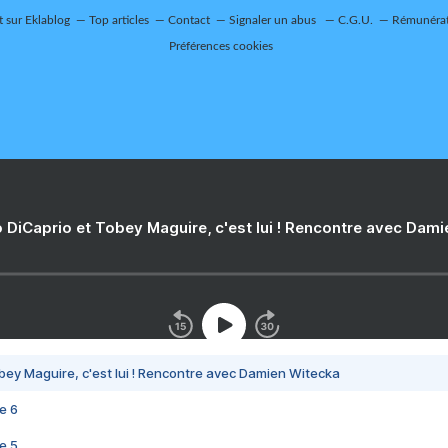
t sur Eklablog
Top articles
Contact
Signaler un abus
C.G.U.
Rémunérati
Préférences cookies
 DiCaprio et Tobey Maguire, c'est lui ! Rencontre avec Dam
bey Maguire, c'est lui ! Rencontre avec Damien Witecka
e 6
e 5