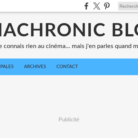
ACHRONIC B
e connais rien au cinéma... mais j'en parles quand
IPALES
ARCHIVES
CONTACT
Publicité