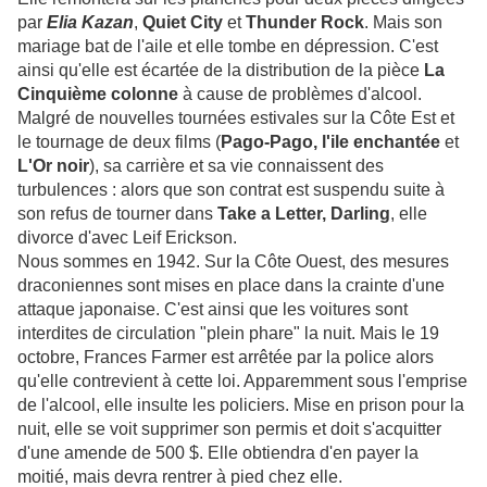
par
Elia Kazan
,
Quiet City
et
Thunder Rock
. Mais son
mariage bat de l'aile et elle tombe en dépression. C'est
ainsi qu'elle est écartée de la distribution de la pièce
La
Cinquième colonne
à cause de problèmes d'alcool.
Malgré de nouvelles tournées estivales sur la Côte Est et
le tournage de deux films (
Pago-Pago, l'ile enchantée
et
L'Or noir
), sa carrière et sa vie connaissent des
turbulences : alors que son contrat est suspendu suite à
son refus de tourner dans
Take a Letter, Darling
, elle
divorce d'avec Leif Erickson.
Nous sommes en 1942. Sur la Côte Ouest, des mesures
draconiennes sont mises en place dans la crainte d'une
attaque japonaise. C'est ainsi que les voitures sont
interdites de circulation "plein phare" la nuit. Mais le 19
octobre, Frances Farmer est arrêtée par la police alors
qu'elle contrevient à cette loi. Apparemment sous l'emprise
de l'alcool, elle insulte les policiers. Mise en prison pour la
nuit, elle se voit supprimer son permis et doit s'acquitter
d'une amende de 500 $. Elle obtiendra d'en payer la
moitié, mais devra rentrer à pied chez elle.