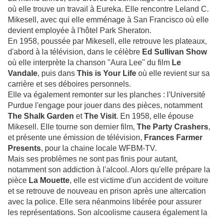
où elle trouve un travail à Eureka. Elle rencontre Leland C.
Mikesell, avec qui elle emménage à San Francisco où elle
devient employée à l'hôtel Park Sheraton.
En 1958, poussée par Mikesell, elle retrouve les plateaux,
d'abord à la télévision, dans le célèbre
Ed Sullivan Show
où elle interprète la chanson "Aura Lee" du film
Le
Vandale
, puis dans
This is Your Life
où elle revient sur sa
carrière et ses déboires personnels.
Elle va également remonter sur les planches : l'Université
Purdue l'engage pour jouer dans des pièces, notamment
The Shalk Garden
et
The Visit
. En 1958, elle épouse
Mikesell. Elle tourne son dernier film,
The Party Crashers
,
et présente une émission de télévision,
Frances Farmer
Presents
, pour la chaine locale WFBM-TV.
Mais ses problèmes ne sont pas finis pour autant,
notamment son addiction à l'alcool. Alors qu'elle prépare la
pièce
La Mouette
, elle est victime d'un accident de voiture
et se retrouve de nouveau en prison après une altercation
avec la police. Elle sera néanmoins libérée pour assurer
les représentations. Son alcoolisme causera également la