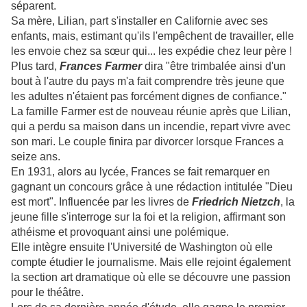
séparent.
Sa mère, Lilian, part s'installer en Californie avec ses
enfants, mais, estimant qu'ils l'empêchent de travailler, elle
les envoie chez sa sœur qui... les expédie chez leur père !
Plus tard,
Frances Farmer
dira "être trimbalée ainsi d'un
bout à l'autre du pays m'a fait comprendre très jeune que
les adultes n'étaient pas forcément dignes de confiance."
La famille Farmer est de nouveau réunie après que Lilian,
qui a perdu sa maison dans un incendie, repart vivre avec
son mari. Le couple finira par divorcer lorsque Frances a
seize ans.
En 1931, alors au lycée, Frances se fait remarquer en
gagnant un concours grâce à une rédaction intitulée "Dieu
est mort". Influencée par les livres de
Friedrich Nietzch
, la
jeune fille s'interroge sur la foi et la religion, affirmant son
athéisme et provoquant ainsi une polémique.
Elle intègre ensuite l'Université de Washington où elle
compte étudier le journalisme. Mais elle rejoint également
la section art dramatique où elle se découvre une passion
pour le théâtre.