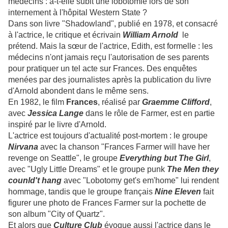
médecins : a-t-elle subit une lobotomie lors de son
internement à l'hôpital Western State ?
Dans son livre "Shadowland", publié en 1978, et consacré
à l'actrice, le critique et écrivain
William Arnold
le
prétend. Mais la sœur de l'actrice, Edith, est formelle : les
médecins n'ont jamais reçu l'autorisation de ses parents
pour pratiquer un tel acte sur Frances. Des enquêtes
menées par des journalistes après la publication du livre
d'Arnold abondent dans le même sens.
En 1982, le film
Frances
, réalisé par
Graemme Clifford
,
avec
Jessica Lange
dans le rôle de Farmer, est en partie
inspiré par le livre d'Arnold.
L'actrice est toujours d'actualité post-mortem : le groupe
Nirvana
avec la chanson "Frances Farmer will have her
revenge on Seattle", le groupe
Everything but The Girl
,
avec "Ugly Little Dreams" et le groupe punk
The Men they
counld't hang
avec "Lobotomy get's em'home" lui rendent
hommage, tandis que le groupe français
Nine Eleven
fait
figurer une photo de Frances Farmer sur la pochette de
son album "City of Quartz".
Et alors que
Culture Club
évoque aussi l'actrice dans le