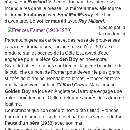
réalisateur
Rowland V. Lee
et donnant des interviews
incendiaires dans la presse. La même année, elle tourne
le drame
Exclusive
avec
Fred MacMurray
et le film
d'aventures
Le Voilier maudit
avec
Ray Milland
.
Déçue par la
façon dont la
Paramount gère sa carrière, et désireuse de prouver ses
capacités dramatiques, l'actrice passe l'été 1937 à se
produire sur les scènes de la Côte Est, avant d'être
engagée pour la pièce
Golden Boy
en novembre.
Si au début les critiques sont tièdes, la pièce bénéficie de
la publicité du nom de Farmer pour devenir le plus grand
succès de la troupe. Pendant ce temps, Frances entame
une liaison avec l'auteur,
Clifford Odets
. Mais lorsque
Golden Boy
se joue en Angleterre, la troupe engage une
autre comédienne et Clifford retourne auprès de sa femme
légitime.
Comprenant que son célèbre nom a été utilisé, Frances
Farmer retourne en Californie et partage la vedette de
La
Faute d'un père
(1938) avec son mari.
Elle remontera sur les planches pour deux pièces dirigées