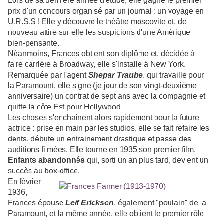
Lors de sa dernière année d'étude, elle gagne le premier
prix d'un concours organisé par un journal : un voyage en
U.R.S.S ! Elle y découvre le théâtre moscovite et, de
nouveau attire sur elle les suspicions d'une Amérique
bien-pensante.
Néanmoins, Frances obtient son diplôme et, décidée à
faire carrière à Broadway, elle s'installe à New York.
Remarquée par l'agent
Shepar Traube
, qui travaille pour
la Paramount, elle signe (je jour de son vingt-deuxième
anniversaire) un contrat de sept ans avec la compagnie et
quitte la côte Est pour Hollywood.
Les choses s'enchainent alors rapidement pour la future
actrice : prise en main par les studios, elle se fait refaire les
dents, débute un entrainement drastique et passe des
auditions filmées. Elle tourne en 1935 son premier film,
Enfants abandonnés
qui, sorti un an plus tard, devient un
succès au box-office.
En février
1936,
Frances épouse
Leif Erickson
, également "poulain" de la
Paramount, et la même année, elle obtient le premier rôle