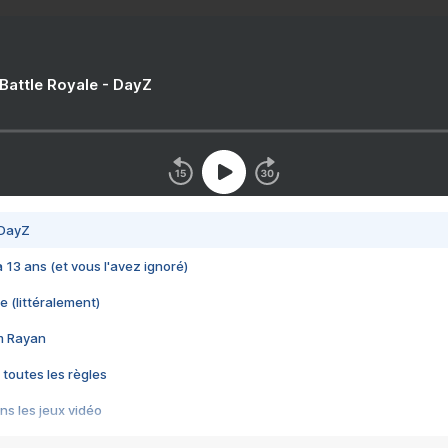
 Battle Royale - DayZ
 DayZ
 a 13 ans (et vous l'avez ignoré)
e (littéralement)
im Rayan
 toutes les règles
s les jeux vidéo
us choquant de Rockstar ? - Le scandale BULLY