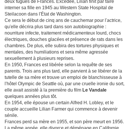
deux fugues de Frances. Excédée, Lilian finit par faire
interner sa fille en 1945 au Western State Hospital de
Steilacoon dans l'État de Washington.
Ce sera le début de cinq ans de cauchemar pour l'actrice,
qu'elle décrira plus tard dans son autobiographie :
nourriture infecte, traitement médicamenteux lourd, chocs
électriques, douches glacées et présence de rats dans les
chambres. De plus, elle subira des tortures physiques et
mentales, des humiliations et sera même agressée
sexuellement à plusieurs reprises.
En 1950, Frances est libérée selon la requête de ses
parents. Trois ans plus tard, elle parvient à se libérer de la
tutelle de sa mère et trouve un emploi de blanchisseuse à
l'hôtel Olympic de Seattle où, par une cruelle ironie du sort,
elle avait assisté à la première du film
Le Vandale
quelques années plus tôt.
En 1954, elle épouse un certain Alfred H. Lobley, et le
couple accueille Lilian Farmer qui commence à devenir
sénile.
Frances perd sa mère en 1955, et son père meurt en 1956.
La même année, elle divorce et déménage en Californie