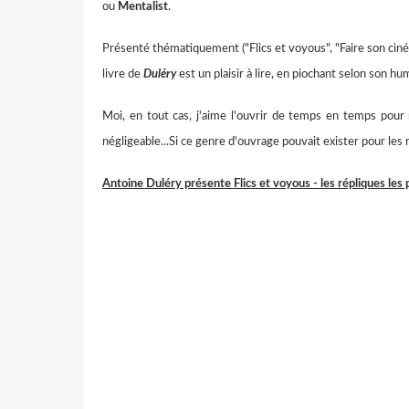
ou
Mentalist
.
Présenté thématiquement ("Flics et voyous", "Faire son ciné
livre de
Duléry
est un plaisir à lire, en piochant selon son hu
Moi, en tout cas, j'aime l'ouvrir de temps en temps pour 
négligeable...Si ce genre d'ouvrage pouvait exister pour les 
Antoine Duléry présente Flics et voyous - les répliques les 