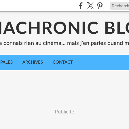
ACHRONIC B
e connais rien au cinéma... mais j'en parles quand
IPALES
ARCHIVES
CONTACT
Publicité