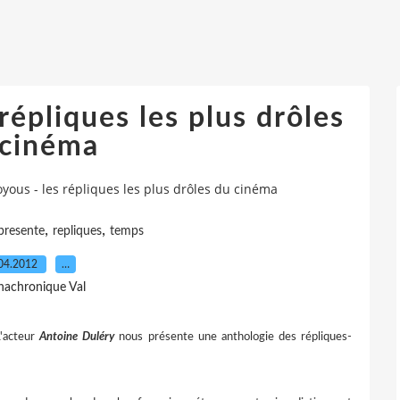
 répliques les plus drôles
 cinéma
voyous - les répliques les plus drôles du cinéma
,
,
presente
repliques
temps
04.2012
…
nachronique Val
L'acteur
Antoine Duléry
nous présente une anthologie des répliques-