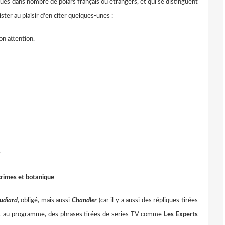
ues dans nombre de polars français ou étrangers, et qui se distinguent
ster au plaisir d'en citer quelques-unes :
on attention.
?
rimes et botanique
udiard
, obligé, mais aussi
Chandler
(car il y a aussi des répliques tirées
nt au programme, des phrases tirées de series TV comme
Les Experts