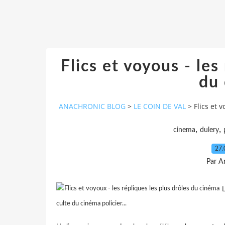
Flics et voyous - les
du
ANACHRONIC BLOG
>
LE COIN DE VAL
>
Flics et 
,
,
cinema
dulery
27.
Par A
culte du cinéma policier...