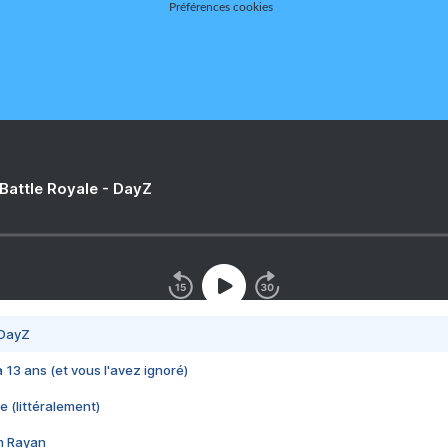
Préférences cookies
 Battle Royale - DayZ
 DayZ
 a 13 ans (et vous l'avez ignoré)
e (littéralement)
im Rayan