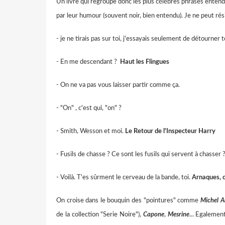
Un livre qui regroupe donc les plus célébres phrases entend
par leur humour (souvent noir, bien entendu). Je ne peut rési
- je ne tirais pas sur toi, j'essayais seulement de détourner t
- En me descendant ?
Haut les Flingues
- On ne va pas vous laisser partir comme ça.
- "On" , c'est qui, "on" ?
- Smith, Wesson et moi.
Le Retour de l'Inspecteur Harry
- Fusils de chasse ? Ce sont les fusils qui servent à chasser 
- Voilà. T'es sûrment le cerveau de la bande, toi.
Arnaques, c
On croise dans le bouquin des "pointures" comme
Michel A
de la collection "Serie Noire"),
Capone
,
Mesrine
... Egaleme