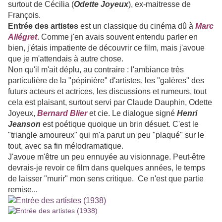
surtout de Cécilia (
Odette Joyeux
), ex-maitresse de
François.
Entrée des artistes
est un classique du cinéma dû à
Marc
Allégret
. Comme j'en avais souvent entendu parler en
bien, j'étais impatiente de découvrir ce film, mais j'avoue
que je m'attendais à autre chose.
Non qu'il m'ait déplu, au contraire : l'ambiance très
particulière de la "pépinière" d'artistes, les "galères" des
futurs acteurs et actrices, les discussions et rumeurs, tout
cela est plaisant, surtout servi par Claude Dauphin, Odette
Joyeux,
Bernard Blier
et cie. Le dialogue signé
Henri
Jeanson
est poétique quoique un brin désuet. C'est le
"triangle amoureux" qui m'a parut un peu "plaqué" sur le
tout, avec sa fin mélodramatique.
J'avoue m'être un peu ennuyée au visionnage. Peut-être
devrais-je revoir ce film dans quelques années, le temps
de laisser "murir" mon sens critique. Ce n'est que partie
remise...