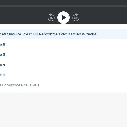
bey Maguire, c'est lui ! Rencontre avec Damien Witecka
e 6
e 5
e 4
e 3
s créatrices de la VF !
e 2
e 1
e Mektoub My Love arrive enfin ! Rencontre avec Shaïn Boumedine et Sal
i : après Toni en famille