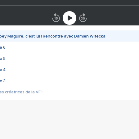
bey Maguire, c'est lui ! Rencontre avec Damien Witecka
e 6
e 5
e 4
e 3
s créatrices de la VF !
e 2
e 1
e Mektoub My Love arrive enfin ! Rencontre avec Shaïn Boumedine et Sal
i : après Toni en famille