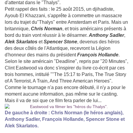
d'attentat dans le "Thalys".
Petit rappel des faits : le 25 août 2015, un djihadiste,
Ayoub El Khazzani, s'apprête à commettre un massacre
lors du trajet du"Thalys" entre Amsterdam et Paris. Mais un
britannique,
Chris Norman
, et trois américains présents à
bord du train vont réussir à le désarmer.
Anthony Sadler
,
Alek Skarlatos
et
Spencer Stone
, devenus des héros
des deux côtés de l'Atlantique, recevront la Légion
d'honneur des mains du président
François Hollande
.
Selon le site américain "Deadline", repris par "20 Minutes",
Clint Eastwood va donc s'inspirer du livre co-écrit par ces
trois hommes, intitulé ""The 15:17 to Paris, The True Story
of A Terrorist, A Train, And Three American Heroes".
Comme le tournage n'a pas encore débuté, il n'y a pour le
moment aucune information, pas même sur le casting.
Mais il va de soi que ce film fera parler de lui...
De gauche à droite :
Chris Norman (le héros anglais),
Anthony Sadler, François Hollande, Spencer Stone et
Alek Skarlatos.