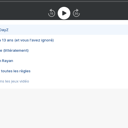
 DayZ
 a 13 ans (et vous l'avez ignoré)
e (littéralement)
im Rayan
 toutes les règles
s les jeux vidéo
us choquant de Rockstar ? - Le scandale BULLY
e plus moche de Steam
du RÊVE tourne au CAUCHEMAR
pendant 8 heures