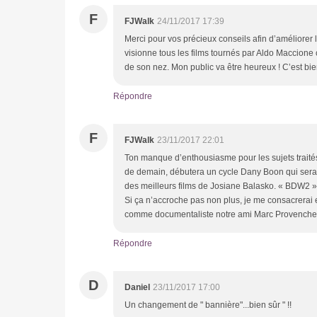
F
FJWalk
24/11/2017 17:39
Merci pour vos précieux conseils afin d’améliorer
visionne tous les films tournés par Aldo Maccione 
de son nez. Mon public va être heureux ! C’est bi
Répondre
F
FJWalk
23/11/2017 22:01
Ton manque d’enthousiasme pour les sujets traité
de demain, débutera un cycle Dany Boon qui sera s
des meilleurs films de Josiane Balasko. « BDW2 » es
Si ça n’accroche pas non plus, je me consacrerai 
comme documentaliste notre ami Marc Provenche
Répondre
D
Daniel
23/11/2017 17:00
Un changement de " bannière"...bien sûr " !!