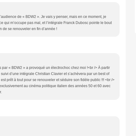
 l’audience de « BDW2 ». Je vais y penser, mais en ce moment, je
ce qui m’occupe pas mal, et l’intégrale Franck Dubosc pointe le bout
en de se renouveler en fin d’année !
s par « BDW2 » a provoqué un électrochoc chez moi !<br /> À partir
uivi d’une intégrale Christian Clavier et s’achèvera par un best of
t prêt à tout pour se renouveler et séduire son fidèle public !!! <br />
exclusivement au cinéma politique italien des années 50 et 60 avec
r.