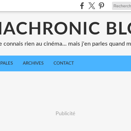
ACHRONIC B
e connais rien au cinéma... mais j'en parles quand
IPALES
ARCHIVES
CONTACT
Publicité