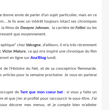
 donne envie de parler d'un sujet particulier, mais en ce
m... Je lis avec un intérêt toujours intact ses chroniques
 la filmo de
Dwayne Johnson
, la carrière de
Fellini
ou les
téressent que moyennement.
graphique" chez
Valcogne
, d'ailleurs, il m'a très récemment
c
Victor Mature
, ce qui m'a inspiré une chronique du film
seront en ligne sur
Ana'Blog
lundi.
ent de l'Histoire du Net, et de sa conceptrice flemmarde.
s articles pour la semaine prochaine. Je vous en parlerai
m'occuper de
Tant que mon coeur bat
: si vous y faite un
 et que j'en ai profité pour raccourcir le sous-titre. J'ai
pour décorer mes menus, et je compte bien m'atteler