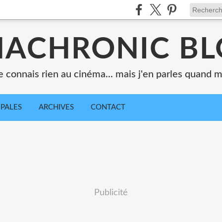
ACHRONIC B
e connais rien au cinéma... mais j'en parles quand
IPALES
ARCHIVES
CONTACT
Publicité