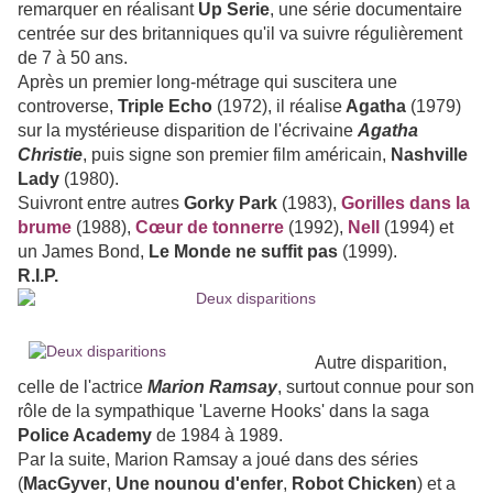
remarquer en réalisant
Up Serie
, une série documentaire
centrée sur des britanniques qu'il va suivre régulièrement
de 7 à 50 ans.
Après un premier long-métrage qui suscitera une
controverse,
Triple Echo
(1972), il réalise
Agatha
(1979)
sur la mystérieuse disparition de l'écrivaine
Agatha
Christie
, puis signe son premier film américain,
Nashville
Lady
(1980).
Suivront entre autres
Gorky Park
(1983),
Gorilles dans la
brume
(1988),
Cœur de tonnerre
(1992),
Nell
(1994) et
un James Bond,
Le Monde ne suffit pas
(1999).
R.I.P.
Autre disparition,
celle de l'actrice
Marion Ramsay
, surtout connue pour son
rôle de la sympathique 'Laverne Hooks' dans la saga
Police Academy
de 1984 à 1989.
Par la suite, Marion Ramsay a joué dans des séries
(
MacGyver
,
Une nounou d'enfer
,
Robot Chicken
) et a