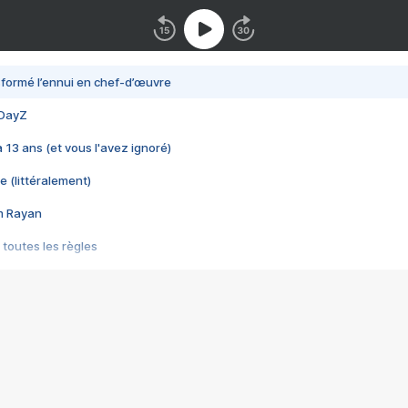
nsformé l’ennui en chef-d’œuvre
 DayZ
 a 13 ans (et vous l'avez ignoré)
e (littéralement)
im Rayan
 toutes les règles
s les jeux vidéo
us choquant de Rockstar ? - Le scandale BULLY
e plus moche de Steam
du RÊVE tourne au CAUCHEMAR