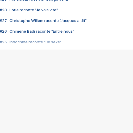
28 : Lorie raconte "Je vais vite"
#27 : Christophe Willem raconte "Jacques a dit"
#26 : Chimène Badi raconte "Entre nous"
#25 : Indochine raconte "3e sexe"
#24 : Zaho raconte "C'est chelou"
#23 : Patrick Bruel raconte "Au café des délices"
#22 : Kyo raconte "Le chemin"
#21 : Nolwenn Leroy raconte "Cassé"
#20 : Patrick Hernandez raconte "Born to be alive"
#19 : Lorie raconte "Près de moi"
#18 : Michael Jones raconte "A nos actes manqués" (avec Jean-Jacque
#17 : Khaled raconte "Aïcha"