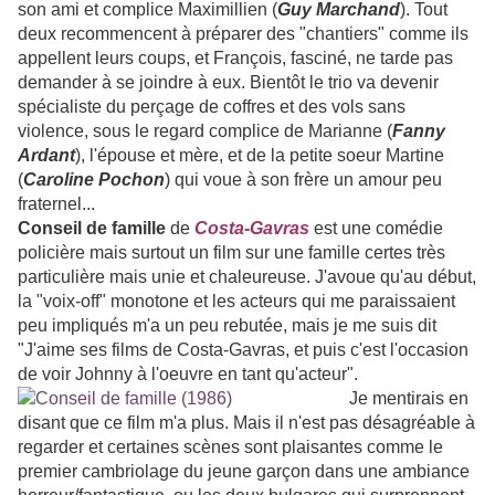
son ami et complice Maximillien (
Guy Marchand
). Tout
deux recommencent à préparer des "chantiers" comme ils
appellent leurs coups, et François, fasciné, ne tarde pas
demander à se joindre à eux. Bientôt le trio va devenir
spécialiste du perçage de coffres et des vols sans
violence, sous le regard complice de Marianne (
Fanny
Ardant
), l'épouse et mère, et de la petite soeur Martine
(
Caroline Pochon
) qui voue à son frère un amour peu
fraternel...
Conseil de famille
de
Costa-Gavras
est une comédie
policière mais surtout un film sur une famille certes très
particulière mais unie et chaleureuse. J'avoue qu'au début,
la "voix-off" monotone et les acteurs qui me paraissaient
peu impliqués m'a un peu rebutée, mais je me suis dit
"J'aime ses films de Costa-Gavras, et puis c'est l'occasion
de voir Johnny à l'oeuvre en tant qu'acteur".
Je mentirais en
disant que ce film m'a plus. Mais il n'est pas désagréable à
regarder et certaines scènes sont plaisantes comme le
premier cambriolage du jeune garçon dans une ambiance