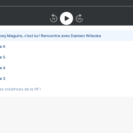
bey Maguire, c'est lui ! Rencontre avec Damien Witecka
e 6
e 5
e 4
e 3
s créatrices de la VF !
e 2
e 1
e Mektoub My Love arrive enfin ! Rencontre avec Shaïn Boumedine et Sal
i : après Toni en famille