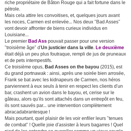
riche propriétaire de Bâton Rouge qui a fait fortune dans le
pétrole.
Mais cela attire les convoitises, et, quelques jours avant
les noces, Carmen est enlevée... Nos deux "Bad Asses"
vont devoir affronter de biens curieux individus en
Louisiane...
Le premier
Bad Ass
pouvait passer pour une version
"troisième âge" d'
Un justicier dans la ville
.
Le deuxième
était déjà un peu plus foutraque, rempli de jus de pruneaux
et de pets intempestifs.
Ce troisième opus,
Bad Asses on the bayou
(2015), est
du grand portnawak : ainsi, après une soirée bien arrosée,
Frank se bat avec les kidnapeurs de Carmen, nos héros
parviennent à eux seuls à tenir en respect les clients d'un
bar, crashent un avion dans le bayou, et, cerise sur le
gâteau, alors qu'ils sont attachés dans un entrepôt en feu,
ils sont sauvés par... une intervention complètement
abracadabrantesque !
Mais pourtant, quel plaisir de les voir enfiler leurs "tenues
de combat" ! Quelle joie d'assister à leurs bagarres ! Quel