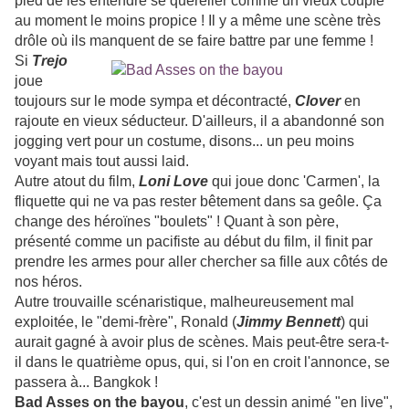
pied de les entendre se quereller comme un vieux couple
au moment le moins propice ! Il y a même une scène très
drôle où ils manquent de se faire battre par une femme !
Si
Trejo
joue
toujours sur le mode sympa et décontracté,
Clover
en
rajoute en vieux séducteur. D'ailleurs, il a abandonné son
jogging vert pour un costume, disons... un peu moins
voyant mais tout aussi laid.
Autre atout du film,
Loni Love
qui joue donc 'Carmen', la
fliquette qui ne va pas rester bêtement dans sa geôle. Ça
change des héroïnes "boulets" ! Quant à son père,
présenté comme un pacifiste au début du film, il finit par
prendre les armes pour aller chercher sa fille aux côtés de
nos héros.
Autre trouvaille scénaristique, malheureusement mal
exploitée, le "demi-frère", Ronald (
Jimmy Bennett
) qui
aurait gagné à avoir plus de scènes. Mais peut-être sera-t-
il dans le quatrième opus, qui, si l'on en croit l'annonce, se
passera à... Bangkok !
Bad Asses on the bayou
, c'est un dessin animé "en live",