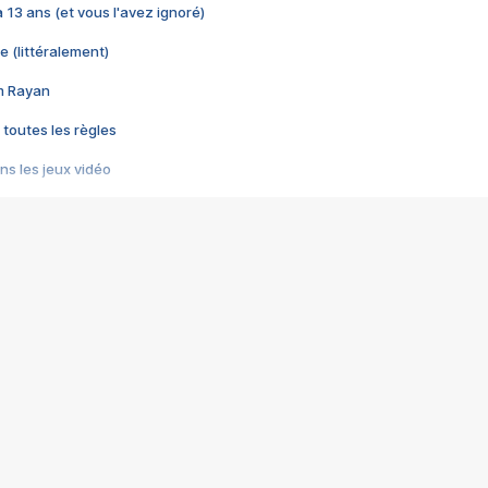
 a 13 ans (et vous l'avez ignoré)
e (littéralement)
im Rayan
 toutes les règles
s les jeux vidéo
us choquant de Rockstar ? - Le scandale BULLY
e plus moche de Steam
du RÊVE tourne au CAUCHEMAR
pendant 8 heures
it… à tort
umiliés par un jeu vidéo
ire - Final Fantasy 8
ti un empire - Age of Empires