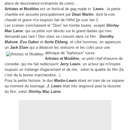
place de dessinateur-scénariste de comic...
Artistes et Modèles
est un festival de gag made in
Lewis
; la partie
chantée est assurée principalement par
Dean Martin
, dont la voix
chaude et grave m'a toujours fait de l'effet (je suis fan !)
Les scènes s'enchainent et "Dino" les tombe toutes, exepté
Shirley
Mac Laine
, qui va jetter son dévolu sur le grand dadais qui n'en
demande pas tant ! Des stars se croisent dans ce film :
Dorothy
Malone
,
Eva
Gabor
et
Anita Ekberg
, et côté hommes, on apperçois
un
Jack Elam
qui a délaissé les stetsons et les colts pour une
défroque
de "barbouze" russe.
Artistes et Modèles
, un petit chef-d'oeuvre de
comédie, qui me fait redécouvrir
Jerry Lewis
, un acteur qui m'inspire
toujours un mélange d'agacement et de rire, selon la qualité du film (là,
c'est de la bonne marchandise...)
Pour la petite histoire, le duo
Martin-Lewis
étant en train de se séparer
au moment du tournage,
J. Lewis
était très angoissé pour la réussite
du film, selon
Shirley Mac Laine
.