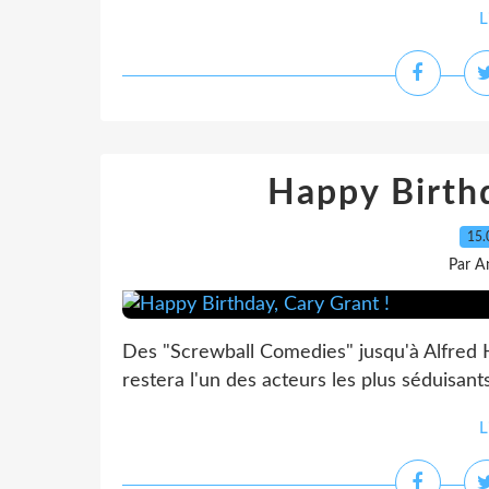
L
Happy Birthd
15.
Par A
Des "Screwball Comedies" jusqu'à Alfred Hit
restera l'un des acteurs les plus séduisant
L