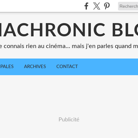
ACHRONIC B
e connais rien au cinéma... mais j'en parles quand
IPALES
ARCHIVES
CONTACT
Publicité