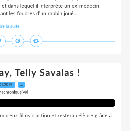
 et dans lequel il interprète un ex-médecin
rant les foudres d'un rabbin joué...
ire la suite
y, Telly Savalas !
01.2019
…
nachronique Val
ombreux films d'action et restera célèbre grâce à