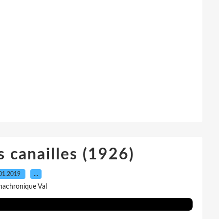
s canailles (1926)
01.2019
…
nachronique Val