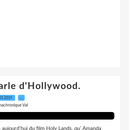
arle d'Hollywood.
01.2019
…
nachronique Val
he aujourd'hui du film Holy Lands, qu' Amanda