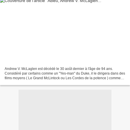
Andrew V. McLaglen est décédé le 30 août dernier à l'âge de 94 ans.
Considéré par certains comme un "Yes-man" du Duke, il le dirigera dans des
films moyens ( Le Grand McLintock ou Les Cordes de la potence ) comme
dans le très bon Chisum . Il se spécialisera...