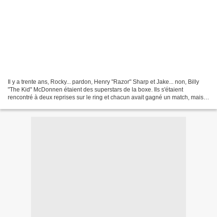
Il y a trente ans, Rocky... pardon, Henry "Razor" Sharp et Jake... non, Billy
"The Kid" McDonnen étaient des superstars de la boxe. Ils s'étaient
rencontré à deux reprises sur le ring et chacun avait gagné un match, mais
alors qu'on attendait la belle,...