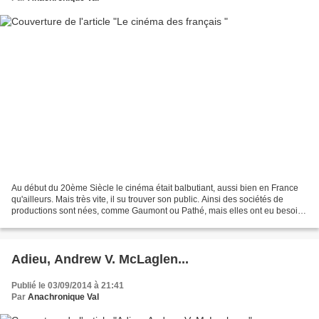
Au début du 20ème Siècle le cinéma était balbutiant, aussi bien en France
qu'ailleurs. Mais très vite, il su trouver son public. Ainsi des sociétés de
productions sont nées, comme Gaumont ou Pathé, mais elles ont eu besoin
de l'apport financier et logistique...
Adieu, Andrew V. McLaglen...
Publié le 03/09/2014 à 21:41
Par
Anachronique Val