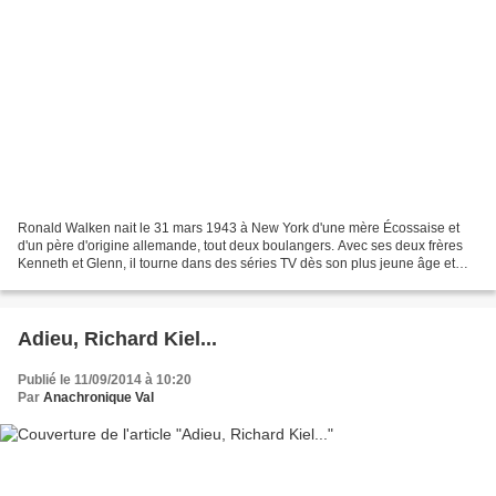
Ronald Walken nait le 31 mars 1943 à New York d'une mère Écossaise et
d'un père d'origine allemande, tout deux boulangers. Avec ses deux frères
Kenneth et Glenn, il tourne dans des séries TV dès son plus jeune âge et
prend des cours de danse. Après ses...
Adieu, Richard Kiel...
Publié le 11/09/2014 à 10:20
Par
Anachronique Val