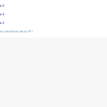
e 5
e 4
e 3
s créatrices de la VF !
e 2
e 1
e Mektoub My Love arrive enfin ! Rencontre avec Shaïn Boumedine et Sal
i : après Toni en famille
elle réalise le bouleversant Dites lui que je l'aime
ais ! Rencontre autour de Vie privée de Rebecca Zlotowski
 de Marguerite, Grave... Rencontre avec Ella Rumpf
 Les Rêveurs, un film intime sur la santé mentale