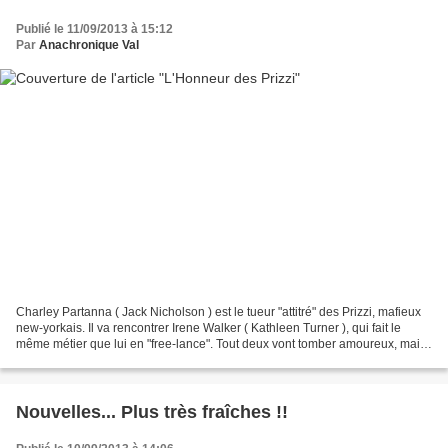
Publié le 11/09/2013 à 15:12
Par
Anachronique Val
Charley Partanna ( Jack Nicholson ) est le tueur "attitré" des Prizzi, mafieux
new-yorkais. Il va rencontrer Irene Walker ( Kathleen Turner ), qui fait le
même métier que lui en "free-lance". Tout deux vont tomber amoureux, mais
une affaire de détournement...
Nouvelles... Plus très fraîches !!