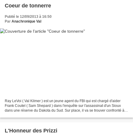
Coeur de tonnerre
Publié le 12/09/2013 à 16:50
Par
Anachronique Val
Ray LeVoi ( Val Kilmer ) est un jeune agent du FBI qui est chargé d'aider
Frank Coutel ( Sam Shepard ) dans l'enquête sur l'assassinat d'un Sioux
dans une réserve du Dakota du Sud. Sur place, il va se trouver confronté à
ses origines en rencontrant un...
L'Honneur des Prizzi