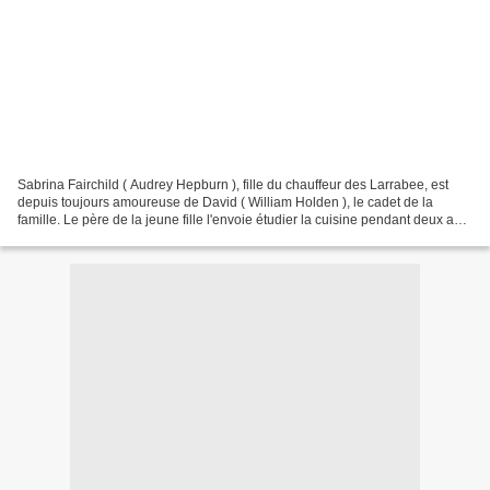
Sabrina Fairchild ( Audrey Hepburn ), fille du chauffeur des Larrabee, est
depuis toujours amoureuse de David ( William Holden ), le cadet de la
famille. Le père de la jeune fille l'envoie étudier la cuisine pendant deux ans
à Paris, et à son retour,...