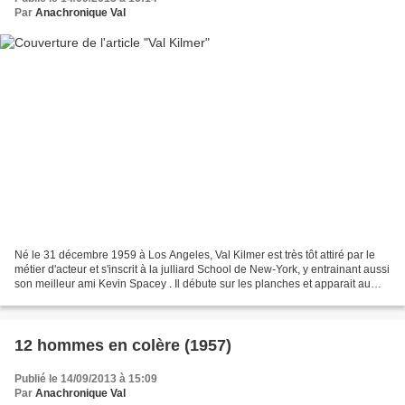
Par
Anachronique Val
Né le 31 décembre 1959 à Los Angeles, Val Kilmer est très tôt attiré par le
métier d'acteur et s'inscrit à la julliard School de New-York, y entrainant aussi
son meilleur ami Kevin Spacey . Il débute sur les planches et apparait au
cinéma dans Top Secret...
12 hommes en colère (1957)
Publié le 14/09/2013 à 15:09
Par
Anachronique Val