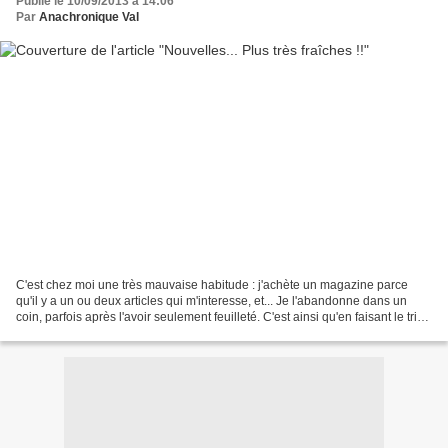
Publié le 10/09/2013 à 14:06
Par
Anachronique Val
C'est chez moi une très mauvaise habitude : j'achète un magazine parce
qu'il y a un ou deux articles qui m'interesse, et... Je l'abandonne dans un
coin, parfois après l'avoir seulement feuilleté. C'est ainsi qu'en faisant le tri
en prévision d'une prochaine...