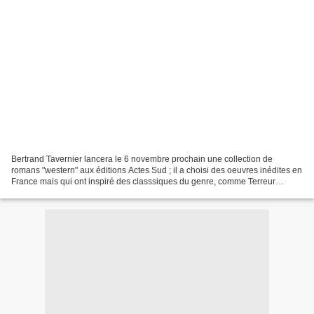
Bertrand Tavernier lancera le 6 novembre prochain une collection de
romans "western" aux éditions Actes Sud ; il a choisi des oeuvres inédites en
France mais qui ont inspiré des classsiques du genre, comme Terreur
appache de W.R. Burnett qui donnera à...