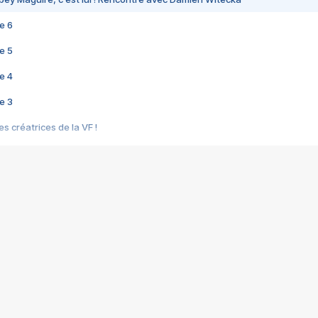
e 6
e 5
e 4
e 3
s créatrices de la VF !
e 2
e 1
e Mektoub My Love arrive enfin ! Rencontre avec Shaïn Boumedine et Sal
i : après Toni en famille
elle réalise le bouleversant Dites lui que je l'aime
ais ! Rencontre autour de Vie privée de Rebecca Zlotowski
 de Marguerite, Grave... Rencontre avec Ella Rumpf