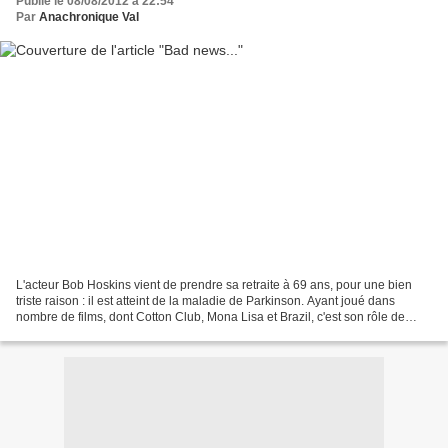
Publié le 08/08/2012 à 22:54
Par
Anachronique Val
L'acteur Bob Hoskins vient de prendre sa retraite à 69 ans, pour une bien
triste raison : il est atteint de la maladie de Parkinson. Ayant joué dans
nombre de films, dont Cotton Club, Mona Lisa et Brazil, c'est son rôle de
detective privé dans Qui veut...