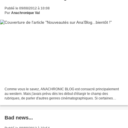
Publié le 09/08/2012 à 10:08
Par
Anachronique Val
Comme vous le savez, ANACHRONIC BLOG est consacré principalement
au western. Mais j'avais prévu dès les début d'élargir le champ des
rubriques, de parler d'autres genres cinématographiques. Si certaines
sections fûrent créées par hasard (comme "Mes découvertes"),...
Bad news...