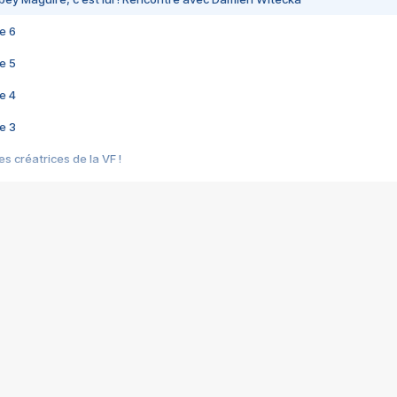
e 6
e 5
e 4
e 3
s créatrices de la VF !
e 2
e 1
e Mektoub My Love arrive enfin ! Rencontre avec Shaïn Boumedine et Sal
i : après Toni en famille
elle réalise le bouleversant Dites lui que je l'aime
ais ! Rencontre autour de Vie privée de Rebecca Zlotowski
 de Marguerite, Grave... Rencontre avec Ella Rumpf