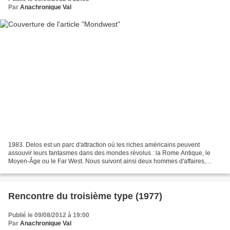
Par
Anachronique Val
1983. Delos est un parc d'attraction où les riches américains peuvent
assouvir leurs fantasmes dans des mondes révolus : la Rome Antique, le
Moyen-Âge ou le Far West. Nous suivont ainsi deux hommes d'affaires,
Peter ( Richard Benjamin ) et John ( James...
Rencontre du troisième type (1977)
Publié le 09/08/2012 à 19:00
Par
Anachronique Val