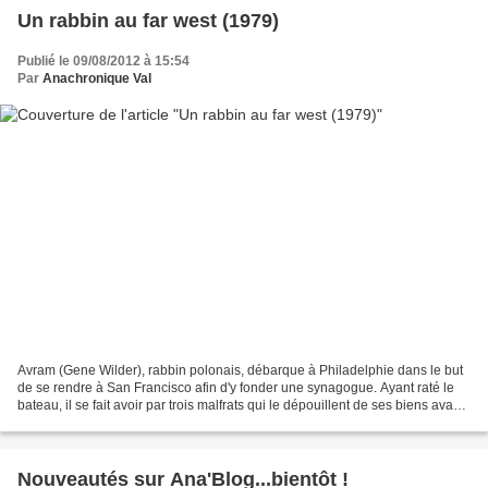
Un rabbin au far west (1979)
Publié le 09/08/2012 à 15:54
Par
Anachronique Val
Avram (Gene Wilder), rabbin polonais, débarque à Philadelphie dans le but
de se rendre à San Francisco afin d'y fonder une synagogue. Ayant raté le
bateau, il se fait avoir par trois malfrats qui le dépouillent de ses biens avant
de l'abandonner au millieu...
Nouveautés sur Ana'Blog...bientôt !