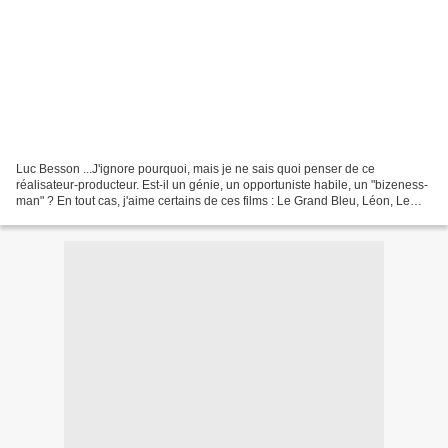
Luc Besson ...J'ignore pourquoi, mais je ne sais quoi penser de ce
réalisateur-producteur. Est-il un génie, un opportuniste habile, un "bizeness-
man" ? En tout cas, j'aime certains de ces films : Le Grand Bleu, Léon, Le
Cinquième élément, même Wasabi...