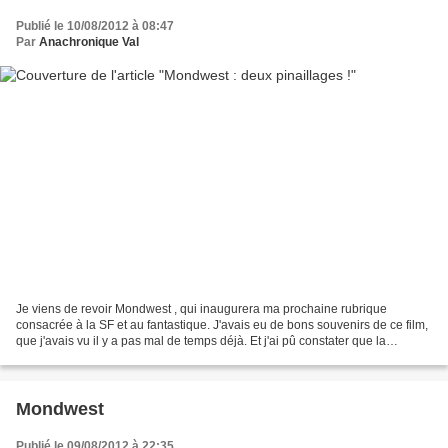
Publié le 10/08/2012 à 08:47
Par
Anachronique Val
Je viens de revoir Mondwest , qui inaugurera ma prochaine rubrique
consacrée à la SF et au fantastique. J'avais eu de bons souvenirs de ce film,
que j'avais vu il y a pas mal de temps déjà. Et j'ai pû constater que la
mémoire peut être sélective.... Voilà...
Mondwest
Publié le 09/08/2012 à 22:35