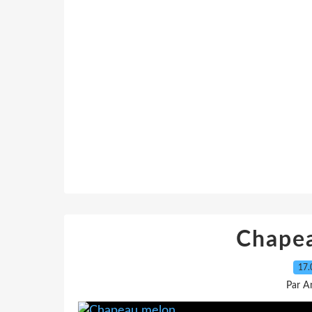
Chapea
17.
Par A