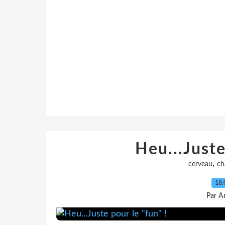
Heu...Juste
,
cerveau
ch
18.
Par A