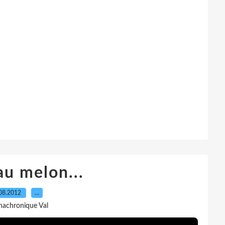
u melon...
08.2012
…
nachronique Val