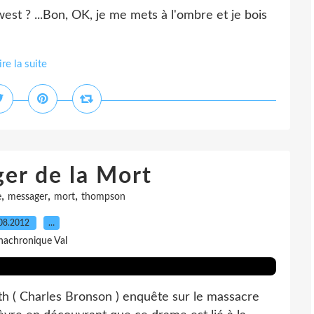
st ? ...Bon, OK, je me mets à l'ombre et je bois
ire la suite
er de la Mort
,
,
,
e
messager
mort
thompson
08.2012
…
nachronique Val
th ( Charles Bronson ) enquête sur le massacre