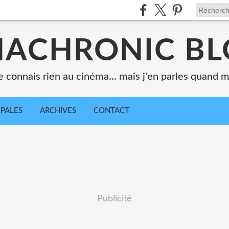
ACHRONIC B
e connais rien au cinéma... mais j'en parles quand
IPALES
ARCHIVES
CONTACT
Publicité