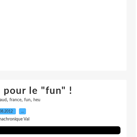
 pour le "fun" !
,
,
,
aud
france
fun
heu
08.2012
…
nachronique Val