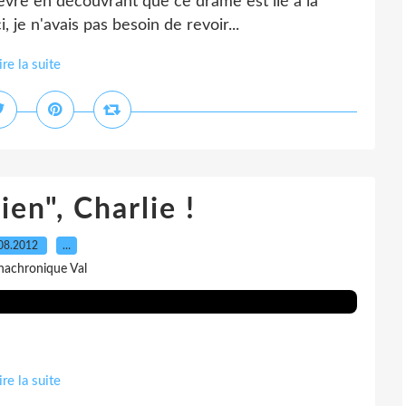
ièvre en découvrant que ce drame est lié à la
je n'avais pas besoin de revoir...
ire la suite
hien", Charlie !
08.2012
…
nachronique Val
ire la suite