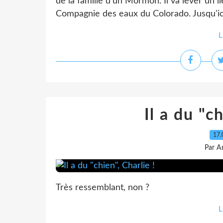
de la famille d'un Mormon. Il va lever un l
Compagnie des eaux du Colorado. Jusqu'ici, 
L
Il a du "c
17.
Par A
Très ressemblant, non ?
L