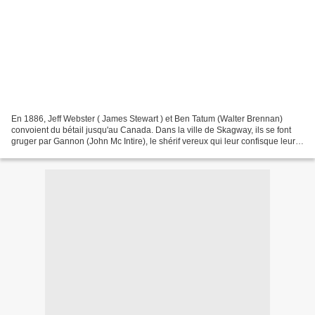
En 1886, Jeff Webster ( James Stewart ) et Ben Tatum (Walter Brennan)
convoient du bétail jusqu'au Canada. Dans la ville de Skagway, ils se font
gruger par Gannon (John Mc Intire), le shérif vereux qui leur confisque leur
troupeau. Les deux hommes sont...