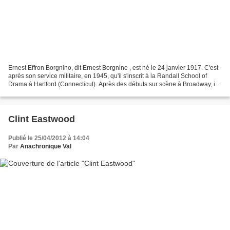
Ernest Effron Borgnino, dit Ernest Borgnine , est né le 24 janvier 1917. C'est
après son service militaire, en 1945, qu'il s'inscrit à la Randall School of
Drama à Hartford (Connecticut). Après des débuts sur scène à Broadway, il
part à Los Angeles où...
Clint Eastwood
Publié le 25/04/2012 à 14:04
Par
Anachronique Val