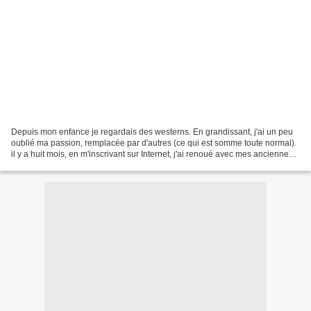
Depuis mon enfance je regardais des westerns. En grandissant, j'ai un peu
oublié ma passion, remplacée par d'autres (ce qui est somme toute normal).
il y a huit mois, en m'inscrivant sur Internet, j'ai renoué avec mes anciennes
amours : Charles Bronson...