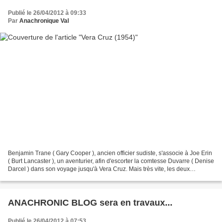
Publié le 26/04/2012 à 09:33
Par
Anachronique Val
Benjamin Trane ( Gary Cooper ), ancien officier sudiste, s'associe à Joe Erin
( Burt Lancaster ), un aventurier, afin d'escorter la comtesse Duvarre ( Denise
Darcel ) dans son voyage jusqu'à Vera Cruz. Mais très vite, les deux
hommes comprennent que le...
ANACHRONIC BLOG sera en travaux...
Publié le 26/04/2012 à 07:53