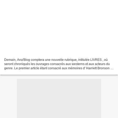
Demain, Ana'Blog comptera une nouvelle rubrique, intitulée LIVRES , où
seront chroniqués les ouvrages consacrés aux westerns et aux acteurs du
genre. Le premier article étant consacré aux mémoires d' Harriett Bronson ,
je me suis sentie obligée d'équilibrer...