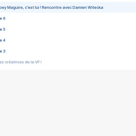
bey Maguire, c'est lui ! Rencontre avec Damien Witecka
e 6
e 5
e 4
e 3
s créatrices de la VF !
e 2
e 1
e Mektoub My Love arrive enfin ! Rencontre avec Shaïn Boumedine et Sal
i : après Toni en famille
elle réalise le bouleversant Dites lui que je l'aime
ais ! Rencontre autour de Vie privée de Rebecca Zlotowski