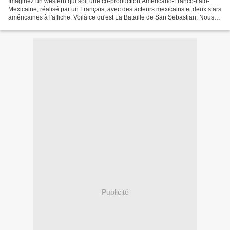
Imaginez un western qui soit une co-production Américano-Franco-Italo-
Mexicaine, réalisé par un Français, avec des acteurs mexicains et deux stars
américaines à l'affiche. Voilà ce qu'est La Bataille de San Sebastian. Nous
sommes au Mexique au 18ème siècle....
Publicité