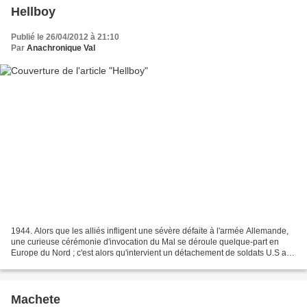
Hellboy
Publié le 26/04/2012 à 21:10
Par
Anachronique Val
1944. Alors que les alliés infligent une sévère défaite à l'armée Allemande,
une curieuse cérémonie d'invocation du Mal se déroule quelque-part en
Europe du Nord ; c'est alors qu'intervient un détachement de soldats U.S au
service d'un scientifique qui...
Machete