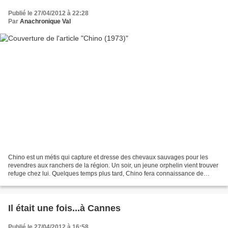
Publié le 27/04/2012 à 22:28
Par
Anachronique Val
Chino est un métis qui capture et dresse des chevaux sauvages pour les
revendres aux ranchers de la région. Un soir, un jeune orphelin vient trouver
refuge chez lui. Quelques temps plus tard, Chino fera connaissance de
Catherine Maral, la soeur d'un gros...
Il était une fois...à Cannes
Publié le 27/04/2012 à 16:58