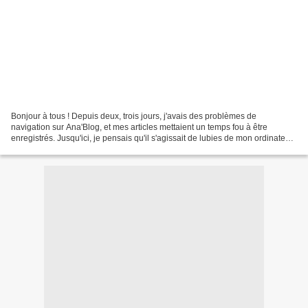
Bonjour à tous ! Depuis deux, trois jours, j'avais des problèmes de
navigation sur Ana'Blog, et mes articles mettaient un temps fou à être
enregistrés. Jusqu'ici, je pensais qu'il s'agissait de lubies de mon ordinateur,
jusqu'à ce que mon ami Lemmy m'annonce...