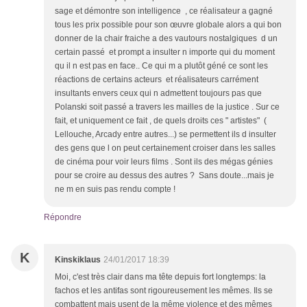
sage et démontre son intelligence , ce réalisateur a gagné
tous les prix possible pour son œuvre globale alors a qui bon
donner de la chair fraiche a des vautours nostalgiques d un
certain passé et prompt a insulter n importe qui du moment
qu il n est pas en face.. Ce qui m a plutôt géné ce sont les
réactions de certains acteurs et réalisateurs carrément
insultants envers ceux qui n admettent toujours pas que
Polanski soit passé a travers les mailles de la justice . Sur ce
fait, et uniquement ce fait , de quels droits ces " artistes" (
Lellouche, Arcady entre autres...) se permettent ils d insulter
des gens que l on peut certainement croiser dans les salles
de cinéma pour voir leurs films . Sont ils des mégas génies
pour se croire au dessus des autres ? Sans doute...mais je
ne m en suis pas rendu compte !
Répondre
K
Kinskiklaus
24/01/2017 18:39
Moi, c'est très clair dans ma tête depuis fort longtemps: la
fachos et les antifas sont rigoureusement les mêmes. Ils se
combattent mais usent de la même violence et des mêmes