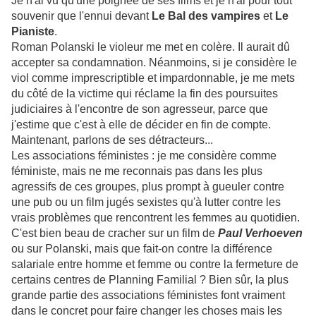
Je n'ai vu qu'une poignée de ses films et je n'ai pour tout
souvenir que l'ennui devant
Le Bal des vampires
et
Le
Pianiste
.
Roman Polanski le violeur me met en colère. Il aurait dû
accepter sa condamnation. Néanmoins, si je considère le
viol comme imprescriptible et impardonnable, je me mets
du côté de la victime qui réclame la fin des poursuites
judiciaires à l'encontre de son agresseur, parce que
j'estime que c'est à elle de décider en fin de compte.
Maintenant, parlons de ses détracteurs...
Les associations féministes : je me considère comme
féministe, mais ne me reconnais pas dans les plus
agressifs de ces groupes, plus prompt à gueuler contre
une pub ou un film jugés sexistes qu'à lutter contre les
vrais problèmes que rencontrent les femmes au quotidien.
C'est bien beau de cracher sur un film de
Paul Verhoeven
ou sur Polanski, mais que fait-on contre la différence
salariale entre homme et femme ou contre la fermeture de
certains centres de Planning Familial ? Bien sûr, la plus
grande partie des associations féministes font vraiment
dans le concret pour faire changer les choses mais les