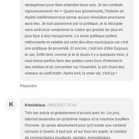
stratagèmes pour faire entendre leurs voix. Je les combats
vigoureusement.<br /> Quant aux gouvernants, l'histoire se
répète indéfiniment et je pense qu'une révolution prochaine
aura lieu. Je suis passionné par la politique, je la décrypte
sans arrêt et je comprends la colère qui gronde de plus en
plus face à leur mesquinerie. La seule politique parfois
intéressante et valable est celle des élus municipaux car c'est
une politique de proximité. Et encore, c'est loin d'être toujours
le cas. Enfin bref, comme je te le disais il y a quelques mois, il
vaut mieux parfois faire des petites cures hors d'internet et
des médias et se concentrer sur l'essentiel: le joli chant des
oiseaux au petit matin. Après tout, la vraie vie, c'est ça !
Répondre
K
Kinskiklaus
24/01/2017 15:42
Très bel article et globalement d'accord avec toi. Un jour,
internet deviendra un problème majeur et la machine bouffera
l'homme. Je serais absolument pour qu'il existe une certaine
censure à l'avenir. Il faut voir, et sur tous les sujets, le nombre
de commentaires insultants, racistes, homophobes,