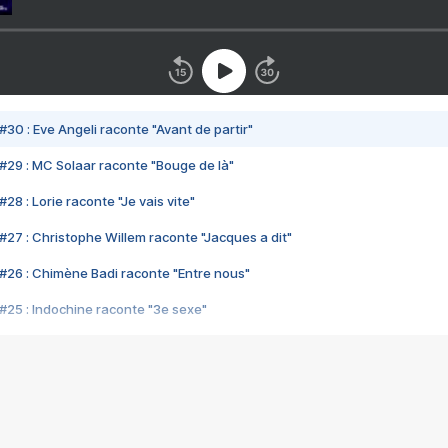
#30 : Eve Angeli raconte "Avant de partir"
#29 : MC Solaar raconte "Bouge de là"
28 : Lorie raconte "Je vais vite"
#27 : Christophe Willem raconte "Jacques a dit"
#26 : Chimène Badi raconte "Entre nous"
#25 : Indochine raconte "3e sexe"
#24 : Zaho raconte "C'est chelou"
#23 : Patrick Bruel raconte "Au café des délices"
#22 : Kyo raconte "Le chemin"