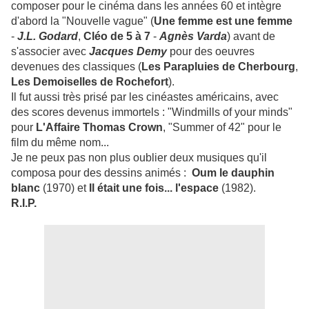
composer pour le cinéma dans les années 60 et intègre
d'abord la "Nouvelle vague" (
Une femme est une femme
-
J.L. Godard
,
Cléo de 5 à 7
-
Agnès Varda
) avant de
s'associer avec
Jacques Demy
pour des oeuvres
devenues des classiques (
Les Parapluies de Cherbourg
,
Les Demoiselles de Rochefort
).
Il fut aussi très prisé par les cinéastes américains, avec
des scores devenus immortels : "Windmills of your minds"
pour
L'Affaire Thomas Crown
, "Summer of 42" pour le
film du même nom...
Je ne peux pas non plus oublier deux musiques qu'il
composa pour des dessins animés :
Oum le dauphin
blanc
(1970) et
Il était une fois... l'espace
(1982).
R.I.P.