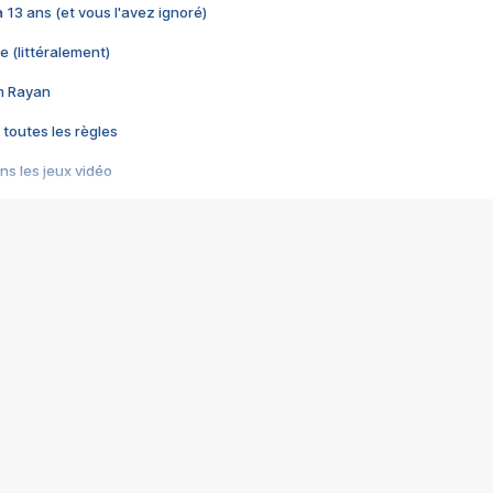
 a 13 ans (et vous l'avez ignoré)
e (littéralement)
im Rayan
 toutes les règles
s les jeux vidéo
us choquant de Rockstar ? - Le scandale BULLY
e plus moche de Steam
du RÊVE tourne au CAUCHEMAR
pendant 8 heures
it… à tort
umiliés par un jeu vidéo
ire - Final Fantasy 8
ti un empire - Age of Empires