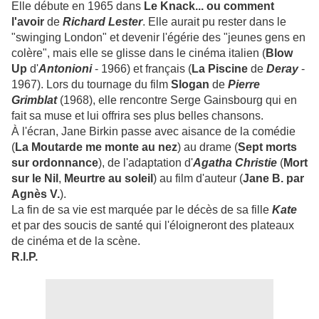
Elle débute en 1965 dans
Le Knack... ou comment
l'avoir
de
Richard Lester
. Elle aurait pu rester dans le
"swinging London" et devenir l'égérie des "jeunes gens en
colère", mais elle se glisse dans le cinéma italien (
Blow
Up
d'
Antonioni
- 1966) et français (
La Piscine
de
Deray
-
1967). Lors du tournage du film
Slogan
de
Pierre
Grimblat
(1968), elle rencontre Serge Gainsbourg qui en
fait sa muse et lui offrira ses plus belles chansons.
À l'écran, Jane Birkin passe avec aisance de la comédie
(
La Moutarde me monte au nez
) au drame (
Sept morts
sur ordonnance
), de l'adaptation d'
Agatha Christie
(
Mort
sur le Nil
,
Meurtre au soleil
) au film d'auteur (
Jane B. par
Agnès V.
).
La fin de sa vie est marquée par le décès de sa fille
Kate
et par des soucis de santé qui l'éloigneront des plateaux
de cinéma et de la scène.
R.I.P.