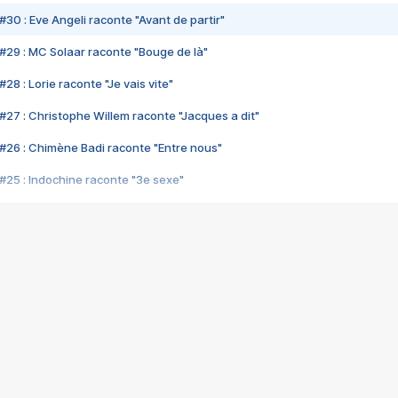
#30 : Eve Angeli raconte "Avant de partir"
#29 : MC Solaar raconte "Bouge de là"
28 : Lorie raconte "Je vais vite"
#27 : Christophe Willem raconte "Jacques a dit"
#26 : Chimène Badi raconte "Entre nous"
#25 : Indochine raconte "3e sexe"
#24 : Zaho raconte "C'est chelou"
#23 : Patrick Bruel raconte "Au café des délices"
#22 : Kyo raconte "Le chemin"
#21 : Nolwenn Leroy raconte "Cassé"
#20 : Patrick Hernandez raconte "Born to be alive"
#19 : Lorie raconte "Près de moi"