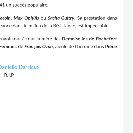
41 un succès populaire.
ecoin
,
Max Ophüls
ou
Sacha Guitry
. Sa prestation dans
geance dans le milieu de la Résistance, est impeccable.
enant tour à tour la mère des
Demoiselles de Rochefort
 Femmes
de
François Ozon
, aïeule de l'héroïne dans
Pièce
R.I.P.