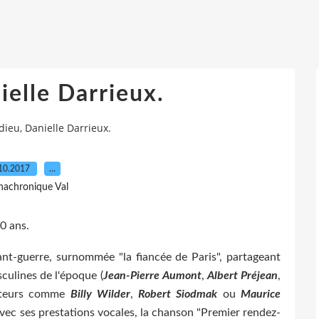
ielle Darrieux.
dieu, Danielle Darrieux.
10.2017
…
nachronique Val
00 ans.
ant-guerre, surnommée "la fiancée de Paris", partageant
sculines de l'époque (
Jean-Pierre Aumont
,
Albert Préjean
,
sateurs comme
Billy Wilder
,
Robert Siodmak
ou
Maurice
avec ses prestations vocales, la chanson "Premier rendez-