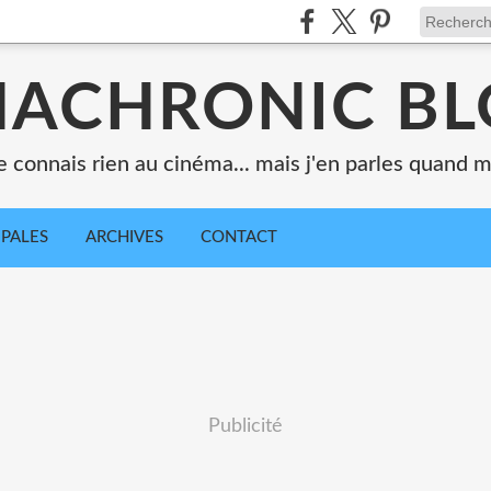
ACHRONIC B
e connais rien au cinéma... mais j'en parles quand
IPALES
ARCHIVES
CONTACT
Publicité