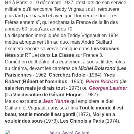
Né à Paris le 19 décembre 1927, c'est lors de son service
militaire qu'il rencontre Teddy Vrignault qu'il retrouvera
plus tard par hasard et avec qui il formera le duo "Les
Frères ennemis", qui enchanta la France de la fin des
années 60 jusqu'aux années 70.
La disparition inexpliquée de Teddy Vrignault en 1984
mettra abruptement fin au duo, mais André Gaillard
exercera encore sa verve comique dans
Les Grosses
têtes
sur RTL et dans
La Classe
sur France 3.
Comédien de théâtre, il a également à son actif des rôles
au cinéma, devant les caméras de
Michel Boisrond
(
Les
Parisiennes
- 1962,
Cherchez l'idole
- 1964),
Yves
Robert
(
Bébert et l'omnibus
- 1963),
Pierre Richard
(
Je
sais rien mais je dirais tout
- 1973) ou
Georges Lautner
(
La Vie dissolue de Gérard Floque
- 1987).
Mais c'est surtout
Jean Yanne
qui emploiera le duo
Gaillard et Vrignault dans ses films
Tout le monde il est
beau, tout le monde il est gentil
(1972),
Moi y'en a
vouloir des sous
(1973),
Les Chinois à Paris
(1974).