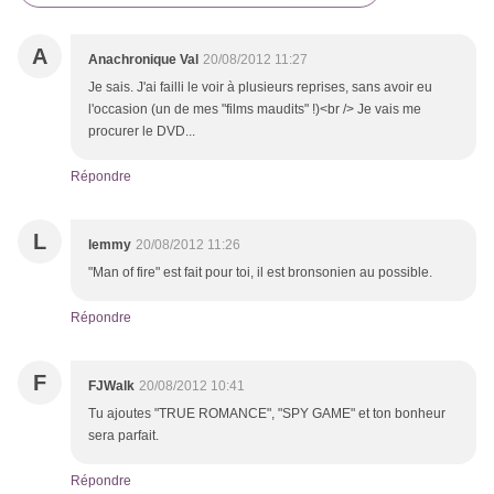
A
Anachronique Val
20/08/2012 11:27
Je sais. J'ai failli le voir à plusieurs reprises, sans avoir eu
l'occasion (un de mes "films maudits" !)<br /> Je vais me
procurer le DVD...
Répondre
L
lemmy
20/08/2012 11:26
"Man of fire" est fait pour toi, il est bronsonien au possible.
Répondre
F
FJWalk
20/08/2012 10:41
Tu ajoutes "TRUE ROMANCE", "SPY GAME" et ton bonheur
sera parfait.
Répondre