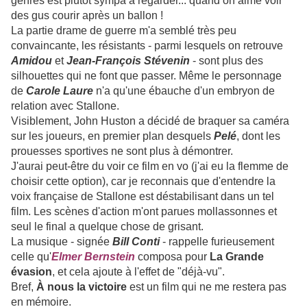
genres est plutôt sympa à regarder... quand on aime voir
des gus courir après un ballon !
La partie drame de guerre m'a semblé très peu
convaincante, les résistants - parmi lesquels on retrouve
Amidou
et
Jean-François Stévenin
- sont plus des
silhouettes qui ne font que passer. Même le personnage
de
Carole Laure
n'a qu'une ébauche d'un embryon de
relation avec Stallone.
Visiblement, John Huston a décidé de braquer sa caméra
sur les joueurs, en premier plan desquels
Pelé
, dont les
prouesses sportives ne sont plus à démontrer.
J'aurai peut-être du voir ce film en vo (j'ai eu la flemme de
choisir cette option), car je reconnais que d'entendre la
voix française de Stallone est déstabilisant dans un tel
film. Les scènes d'action m'ont parues mollassonnes et
seul le final a quelque chose de grisant.
La musique - signée
Bill Conti
- rappelle furieusement
celle qu'
Elmer Bernstein
composa pour
La Grande
évasion
, et cela ajoute à l'effet de "déjà-vu".
Bref,
À nous la victoire
est un film qui ne me restera pas
en mémoire.