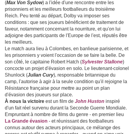
(
Max Von Sydow
) a l'idée d'une rencontre entre les
prisonniers et les meilleurs footballeurs du troisième
Reich. Peu tenté au départ, Dolby va imposer ses
conditions : que ses joueurs bénéficient de traitement de
faveur, notamment concernant la nourriture, et qu'on lui
adjoigne des participants de l'Europe de l'est, réputés être
les meilleurs.
Le match aura lieu à Colombes, en banlieue parisienne, et
les prisonniers y voient l'occasion de se faire la belle. De
son côté, le capitaine Robert Hatch (
Sylvester Stallone
)
concocte un projet d'évasion en solo. Le lieutenant-colonel
Shunlock (
Julian Cury
), responsable britannique du
camp, l'autorise à agir à la seule condition qu'il rejoigne la
Résistance française pour mettre au point un plan
d'évasion des joueurs sur place.
À nous la victoire
est un film de
John Huston
inspiré
d'un fait réel survenu durant la Seconde Guerre Mondiale.
Empruntant à nombre de films du genre - en premier lieu
La Grande évasion
- et réunissant des footballeurs
connus autour des acteurs principaux, ce mélange des