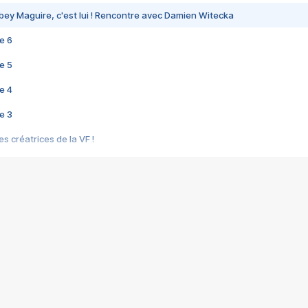
bey Maguire, c'est lui ! Rencontre avec Damien Witecka
e 6
e 5
e 4
e 3
s créatrices de la VF !
e 2
e 1
e Mektoub My Love arrive enfin ! Rencontre avec Shaïn Boumedine et Sal
i : après Toni en famille
elle réalise le bouleversant Dites lui que je l'aime
ais ! Rencontre autour de Vie privée de Rebecca Zlotowski